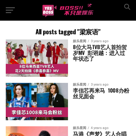
All posts tagged "梁宸语"
娱乐星闻
3 years ago
8位大马TVB艺人首拍贺
岁MV  彭诩越：进入过
年状态了
娱乐星闻
3 years ago
李佳芯再来马  1008办粉
丝见面会
娱乐星闻
4 years ago
马港《声梦》艺人合唱