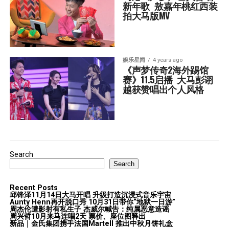
新年歌  敖嘉年桃红西装
拍大马版MV
娱乐星闻
4 years ago
《声梦传奇2海外踢馆
赛》11.5启播  大马彭诩
越获赞唱出个人风格
Search
Search
Recent Posts
邱锋泽11月14日大马开唱 升级打造沉浸式音乐宇宙
Aunty Henn再开脱口秀 10月31日带你“地狱一日游”
周杰伦遭影射有私生子 杰威尔喊告：纯属恶意造谣
周兴哲10月来马连唱2天 票价、座位图释出
新品｜金氏集团携手法国Martell 推出中秋月饼礼盒