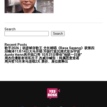
Search
Search
Recent Posts
歌手2026｜胡彦斌夺歌王 尤长靖唱《Rasa Sayang》获第四
邱锋泽11月14日大马开唱 升级打造沉浸式音乐宇宙
Aunty Henn再开脱口秀 10月31日带你“地狱一日游”
周杰伦遭影射有私生子 杰威尔喊告：纯属恶意造谣
周兴哲10月来马连唱2天 票价、座位图释出