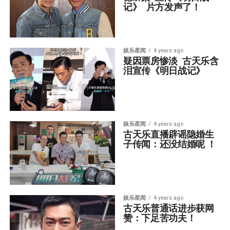
记》  片方发声了！　
娱乐星闻
4 years ago
疑因票房惨淡  古天乐含
泪宣传《明日战记》
娱乐星闻
4 years ago
古天乐直播辟谣隐婚生
子传闻：还没结婚呢 ！
娱乐星闻
4 years ago
古天乐普通话进步获网
赞：下足苦功夫！