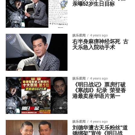
亲曝52岁生日目标
娱乐星闻
4 years ago
右半身麻痹神经坏死  古
天乐急入院动手术
娱乐星闻
4 years ago
《明日战记》票房打破
《寒战II》纪录  荣登香
港最卖座华语片第一
娱乐星闻
4 years ago
刘德华遭古天乐粉丝“道
德绑架”宣传《明日战