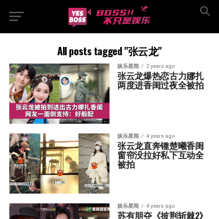
All posts tagged "张云龙"
娱乐星闻
2 years ago
张云龙爆热恋古力娜扎  
两度进香闺过夜全被拍
娱乐星闻
4 years ago
张云龙直奔锺楚曦香闺  
窗帘没拉好私下互动全
被拍
娱乐星闻
4 years ago
苏有朋夺《披荆斩棘2》