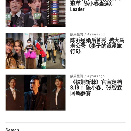
冠军  陈小春当选X-
Leader
娱乐星闻
4 years ago
陈乔恩婚后首秀  携大马
老公录《妻子的浪漫旅
行6》
娱乐星闻
4 years ago
《披荆斩棘》官宣定档
8.19！ 陈小春、张智霖
回锅参赛
Search