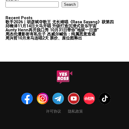
Search
Recent Posts
歌手2026｜胡彦斌夺歌王 尤长靖唱《Rasa Sayang》获第四
邱锋泽11月14日大马开唱 升级打造沉浸式音乐宇宙
Aunty Henn再开脱口秀 10月31日带你“地狱一日游”
周杰伦遭影射有私生子 杰威尔喊告：纯属恶意造谣
周兴哲10月来马连唱2天 票价、座位图释出
许可协议
隐私政策