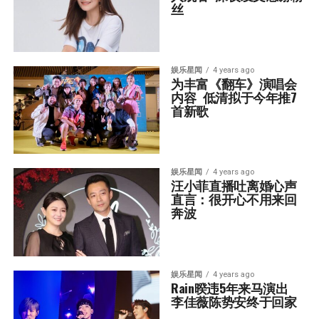
丝
娱乐星闻
4 years ago
为丰富《翻车》演唱会
内容  低清拟于今年推7
首新歌
娱乐星闻
4 years ago
汪小菲直播吐离婚心声  
直言：很开心不用来回
奔波
娱乐星闻
4 years ago
Rain暌违5年来马演出  
李佳薇陈势安终于回家