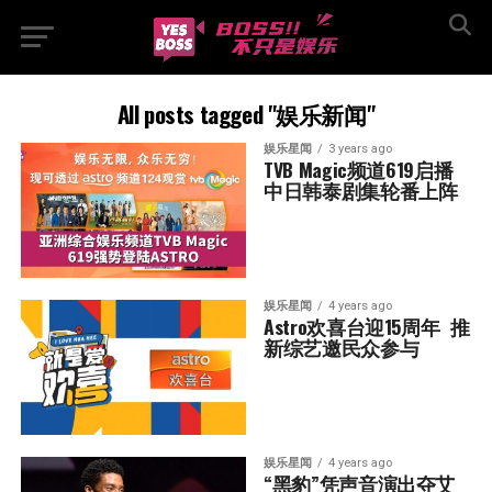
All posts tagged "娱乐新闻"
娱乐星闻
3 years ago
TVB Magic频道619启播  
中日韩泰剧集轮番上阵
娱乐星闻
4 years ago
Astro欢喜台迎15周年  推
新综艺邀民众参与
娱乐星闻
4 years ago
“黑豹”凭声音演出夺艾