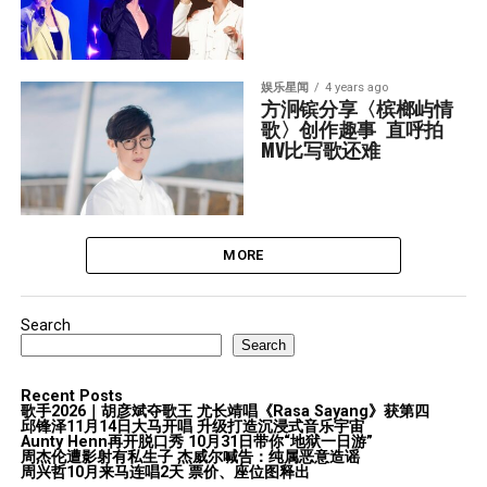
娱乐星闻
4 years ago
方泂镔分享〈槟榔屿情
歌〉创作趣事  直呼拍
MV比写歌还难
MORE
Search
Search
Recent Posts
歌手2026｜胡彦斌夺歌王 尤长靖唱《Rasa Sayang》获第四
邱锋泽11月14日大马开唱 升级打造沉浸式音乐宇宙
Aunty Henn再开脱口秀 10月31日带你“地狱一日游”
周杰伦遭影射有私生子 杰威尔喊告：纯属恶意造谣
周兴哲10月来马连唱2天 票价、座位图释出