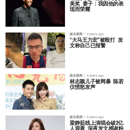
美奖  妻子：我因他的表
现而荣耀
娱乐星闻
4 years ago
“大马王力宏”被殴打  发
文称自己已报警
娱乐星闻
4 years ago
林志颖儿子被网暴  陈若
仪愤怒发声
娱乐星闻
4 years ago
梁静茹线上演唱会破2亿
人观看  深夜发文感谢粉