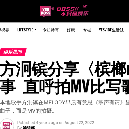
影视界
LIFESTYLE
专访特写
好康
专栏
YESVIBE生活誌
娱乐星闻
方泂镔分享〈槟榔
事  直呼拍MV比
本地歌手方泂镔在MELODY早晨有意思《掌声有请
曲子，而是MV的拍摄。
Published
4 years ago
on
August 22, 2022
By
编辑部