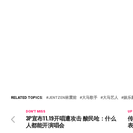
RELATED TOPICS:
JENTZEN林震前
大马歌手
大马艺人
娱乐
DON'T MISS
UP
3P宣布11.19开唱遭攻击 酸民呛：什么
传
人都能开演唱会