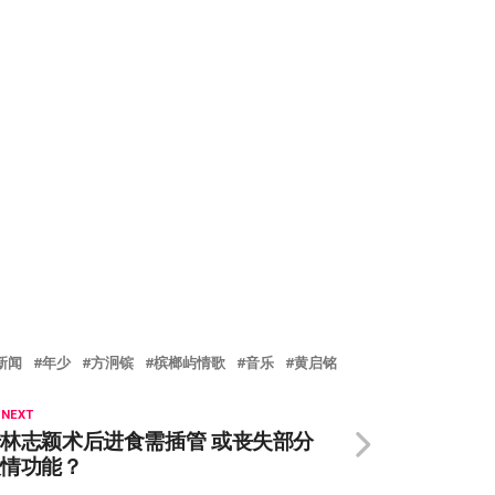
新闻
年少
方泂镔
槟榔屿情歌
音乐
黄启铭
 NEXT
林志颖术后进食需插管 或丧失部分
表情功能？