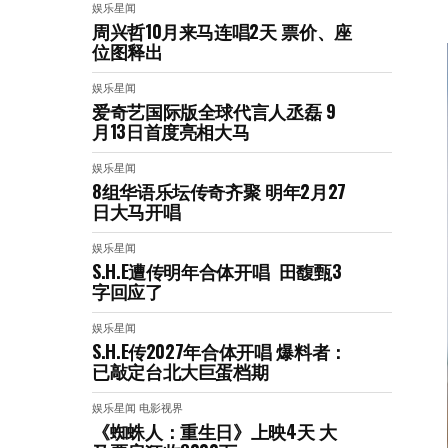
娱乐星闻
周兴哲10月来马连唱2天 票价、座
位图释出
娱乐星闻
爱奇艺国际版全球代言人丞磊 9
月13日首度亮相大马
娱乐星闻
8组华语乐坛传奇⻬聚 明年2月27
日大马开唱
娱乐星闻
S.H.E遭传明年合体开唱 田馥甄3
字回应了
娱乐星闻
S.H.E传2027年合体开唱 爆料者：
已敲定台北大巨蛋档期
娱乐星闻
电影视界
《蜘蛛人：重生日》上映4天 大