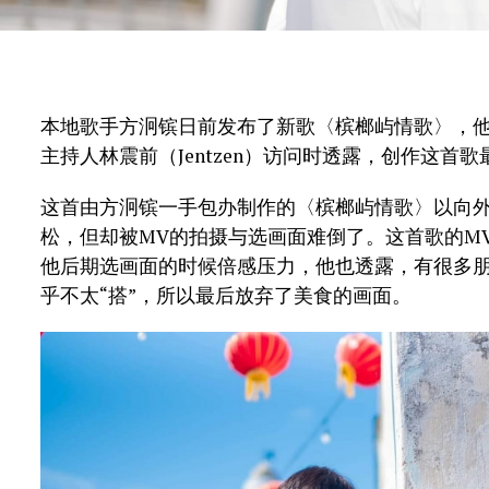
本地歌手方泂镔日前发布了新歌〈槟榔屿情歌〉，他
主持人林震前（Jentzen）访问时透露，创作这首
这首由方泂镔一手包办制作的〈槟榔屿情歌〉以向
松，但却被MV的拍摄与选画面难倒了。这首歌的M
他后期选画面的时候倍感压力，他也透露，有很多朋
乎不太“搭”，所以最后放弃了美食的画面。