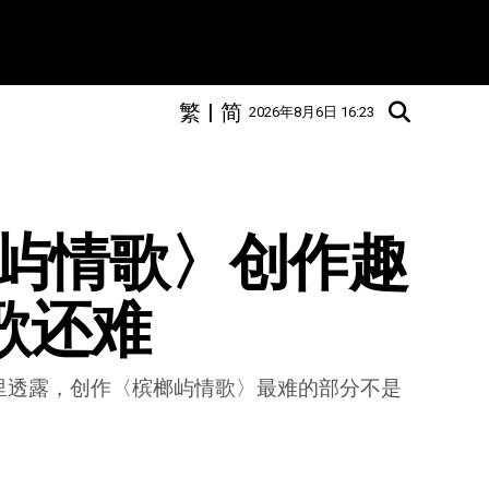
繁
|
简
2026年8月6日 16:23
屿情歌〉创作趣
写歌还难
》里透露，创作〈槟榔屿情歌〉最难的部分不是