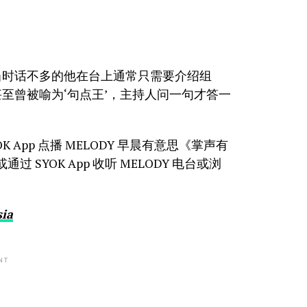
当时话不多的他在台上通常只需要介绍组
至曾被喻为‘句点王’，主持人问一句才答一
App 点播 MELODY 早晨有意思《掌声有
 SYOK App 收听 MELODY 电台或浏
sia
NT