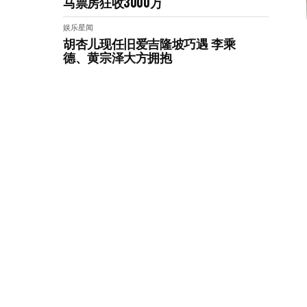
马票房狂收3000万
娱乐星闻
胡杏儿现任旧爱吉隆坡巧遇 李乘
德、黄宗泽大方拥抱