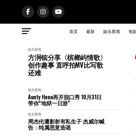
首页
最新
娱乐星闻
电
娱乐星闻
方泂镔分享〈槟榔屿情歌〉
创作趣事 直呼拍MV比写歌
还难
娱乐星闻
Aunty Henn再开脱口秀 10月31日
带你“地狱一日游”
娱乐星闻
周杰伦遭影射有私生子 杰威尔喊
告：纯属恶意造谣