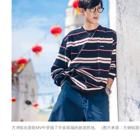
方泂镔在新歌MV中穿插了许多槟城的旅游胜地。（图片来源：方炯镔面