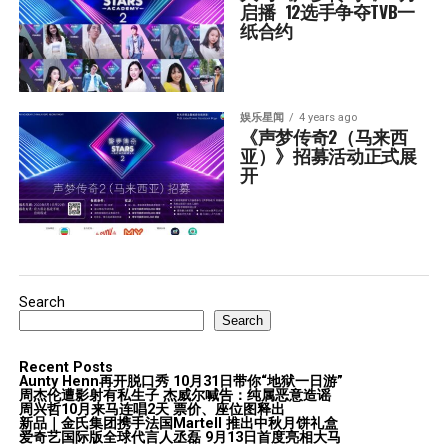
启播  12选手争夺TVB一
纸合约
娱乐星闻
4 years ago
《声梦传奇2（马来西
亚）》招募活动正式展
开
Search
Search
Recent Posts
Aunty Henn再开脱口秀 10月31日带你“地狱一日游”
周杰伦遭影射有私生子 杰威尔喊告：纯属恶意造谣
周兴哲10月来马连唱2天 票价、座位图释出
新品｜金氏集团携手法国Martell 推出中秋月饼礼盒
爱奇艺国际版全球代言人丞磊 9月13日首度亮相大马