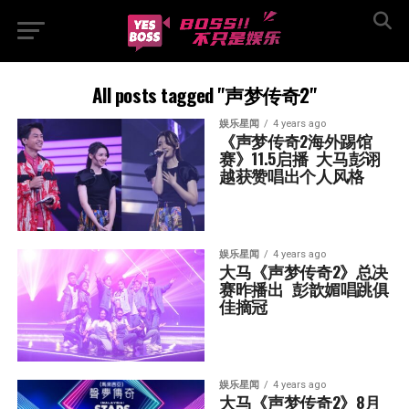
All posts tagged "声梦传奇2"
娱乐星闻
4 years ago
《声梦传奇2海外踢馆
赛》11.5启播  大马彭诩
越获赞唱出个人风格
娱乐星闻
4 years ago
大马《声梦传奇2》总决
赛昨播出  彭歆媚唱跳俱
佳摘冠
娱乐星闻
4 years ago
大马《声梦传奇2》8月