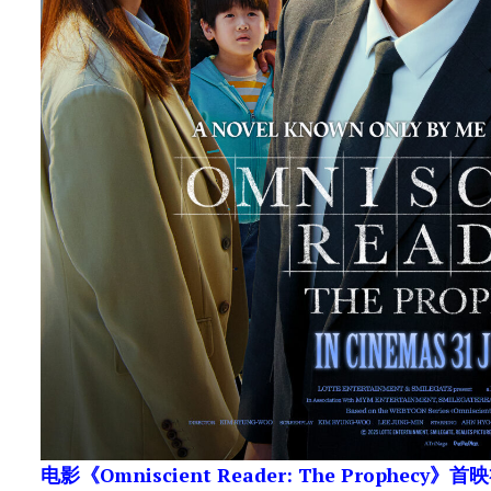
电影《Omniscient Reader: The Prophecy》首