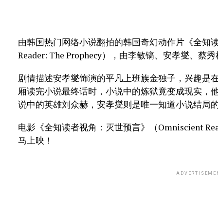
由韩国热门网络小说翻拍的韩国奇幻动作片《全知读者视
Reader: The Prophecy），由李敏镐、安孝燮、蔡
剧情描述安孝燮饰演的平凡上班族金独子，兴趣是在
厢读完小说最终话时，小说中的炼狱竟变成现实，
说中的英雄刘众赫，安孝燮则是唯一知道小说结局
电影《全知读者视角：灭世预言》（Omniscient Reader
马上映！
ADVERTISEME