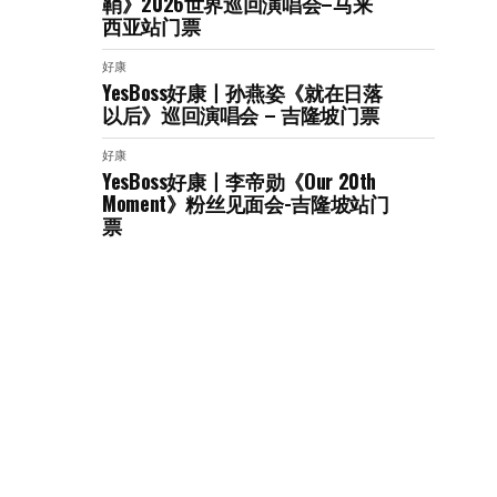
鞘》2026世界巡回演唱会–马来
西亚站门票
好康
YesBoss好康丨孙燕姿《就在日落
以后》巡回演唱会 – 吉隆坡门票
好康
YesBoss好康丨李帝勋《Our 20th
Moment》粉丝见面会-吉隆坡站门
票