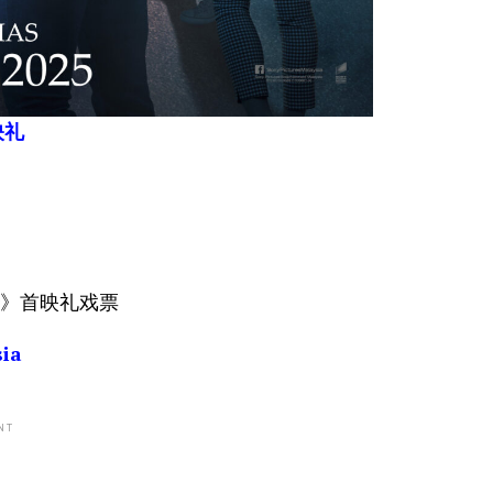
映礼
mmer》首映礼戏票
ia
NT