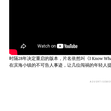
时隔28年决定重启的版本，片名依然叫《I Know What Y
在滨海小镇的不可告人事迹，让几位闯祸的年轻人
ADVERTISEME