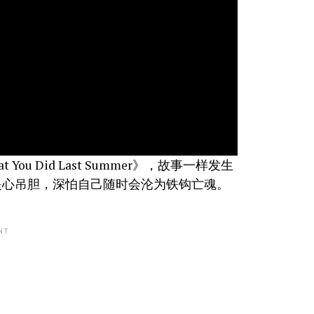
ou Did Last Summer》，故事一样发生
提心吊胆，深怕自己随时会沦为铁钩亡魂。
NT