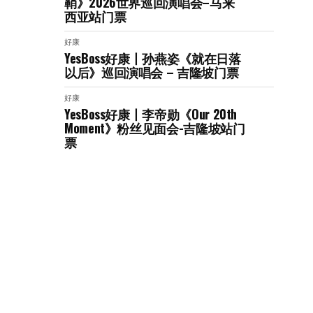
鞘》2026世界巡回演唱会–马来
西亚站门票
好康
YesBoss好康丨孙燕姿《就在日落
以后》巡回演唱会 – 吉隆坡门票
好康
YesBoss好康丨李帝勋《Our 20th
Moment》粉丝见面会-吉隆坡站门
票