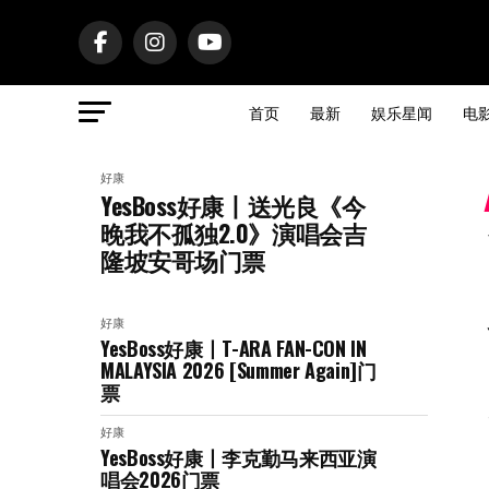
首页
最新
娱乐星闻
电
好康
YesBoss好康丨送光良《今
晚我不孤独2.0》演唱会吉
隆坡安哥场门票
好康
YesBoss好康丨T-ARA FAN-CON IN
MALAYSIA 2026 [Summer Again]门
票
好康
YesBoss好康丨李克勤马来西亚演
唱会2026门票