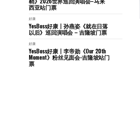
鞘》2026世界巡回演唱会–马来
西亚站门票
好康
YesBoss好康丨孙燕姿《就在日落
以后》巡回演唱会 – 吉隆坡门票
好康
YesBoss好康丨李帝勋《Our 20th
Moment》粉丝见面会-吉隆坡站门
票