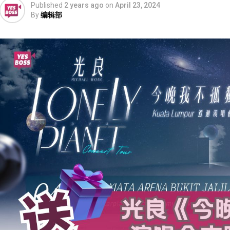
Published
2 years ago
on
April 23, 2024
By
编辑部