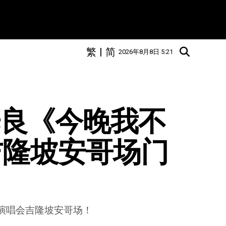
繁
|
简
2026年8月8日 5:21
送光良《今晚我不
吉隆坡安哥场门
巡回演唱会吉隆坡安哥场！