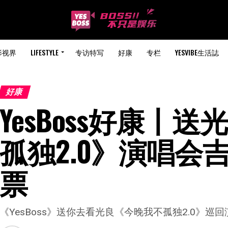
影视界
LIFESTYLE
专访特写
好康
专栏
YESVIBE生活誌
好康
YesBoss好康丨
孤独2.0》演唱会
票
《YesBoss》送你去看光良《今晚我不孤独2.0》