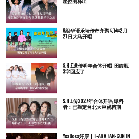
座位图释出
8组华语乐坛传奇⻬聚 明年2月
27日大马开唱
S.H.E遭传明年合体开唱 田馥甄
3字回应了
S.H.E传2027年合体开唱 爆料
者：已敲定台北大巨蛋档期
YesBoss好康丨T-ARA FAN-CON IN