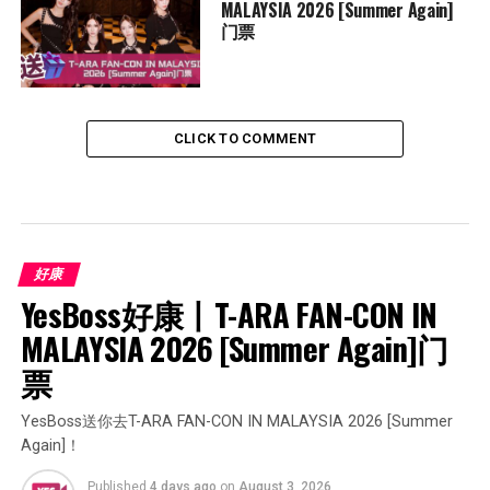
MALAYSIA 2026 [Summer Again]
门票
CLICK TO COMMENT
好康
YesBoss好康丨T-ARA FAN-CON IN 
MALAYSIA 2026 [Summer Again]门
票
YesBoss送你去T-ARA FAN-CON IN MALAYSIA 2026 [Summer
Again]！
Published
4 days ago
on
August 3, 2026