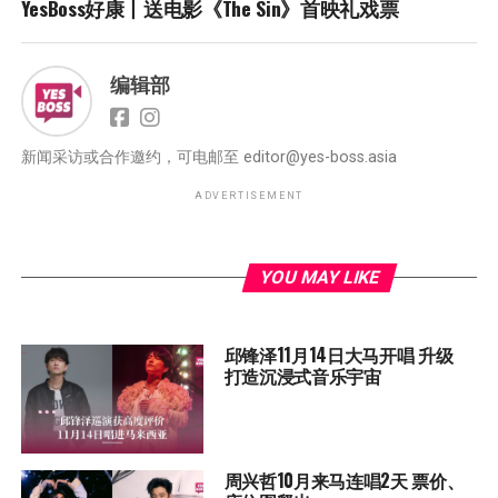
YesBoss好康丨送电影《The Sin》首映礼戏票
编辑部
新闻采访或合作邀约，可电邮至
editor@yes-boss.asia
ADVERTISEMENT
YOU MAY LIKE
邱锋泽11月14日大马开唱 升级
打造沉浸式音乐宇宙
周兴哲10月来马连唱2天 票价、