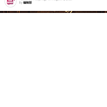
By
编辑部
韩国二代女团T-ARA于2009年出道，组合名称“T-ARA”象
征着她们立志成为音乐界女王的抱负。作为K-Pop第二代
的核心代表组合之一，她们凭借一系列风靡全亚洲的经典
热门歌曲而广为人知，其中包括《Bo Peep Bo Peep》、
《Roly-Poly》、《Lovey-Dovey》、《Sugar Free》以及