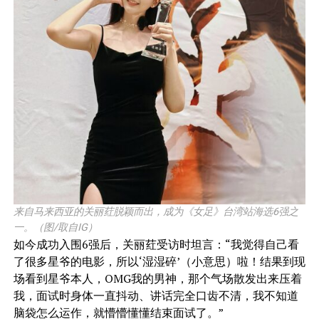
来自马来西亚的关丽荭脱颖而出，成为《女足》台湾站海选6强之
一。（图/取自IG）
如今成功入围6强后，关丽荭受访时坦言：“我觉得自己看
了很多星爷的电影，所以‘湿湿碎’（小意思）啦！结果到现
场看到星爷本人，OMG我的男神，那个气场散发出来压着
我，面试时身体一直抖动、讲话完全口齿不清，我不知道
脑袋怎么运作，就懵懵懂懂结束面试了。”