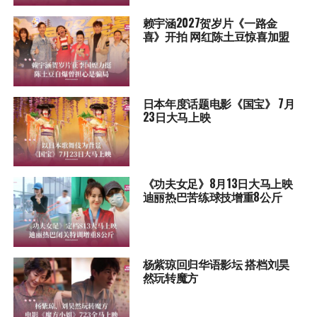
赖宇涵2027贺岁片《一路金
喜》开拍 网红陈土豆惊喜加盟
日本年度话题电影《国宝》 7月
23日大马上映
《功夫女足》8月13日大马上映
迪丽热巴苦练球技增重8公斤
杨紫琼回归华语影坛 搭档刘昊
然玩转魔方