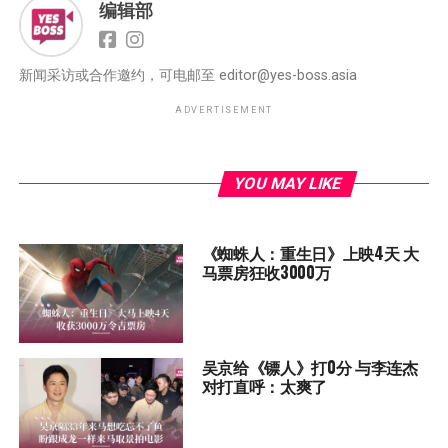
编辑部
新闻采访或合作邀约，可电邮至
editor@yes-boss.asia
ADVERTISEMENT
YOU MAY LIKE
《蜘蛛人：重生日》上映4天 大
马票房狂收3000万
吴京给《镖人》打0分 与李连杰
对打直呼：太爽了