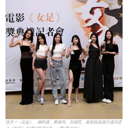
张天一（左起）、杨昀蒨、蔡南筠、关丽荭、谢采纹及姚方成功进