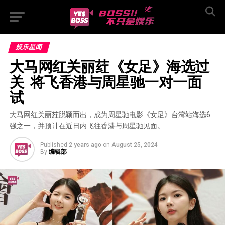
娱乐星闻
大马网红关丽荭《女足》海选过
关  将飞香港与周星驰一对一面
试
大马网红关丽荭脱颖而出，成为周星驰电影《女足》台湾站海选6
强之一，并预计在近日内飞往香港与周星驰见面。
Published
2 years ago
on
August 25, 2024
By
编辑部