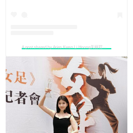
A post shared by Aries Kwan Li Hoong关丽荭
(@arieskwa