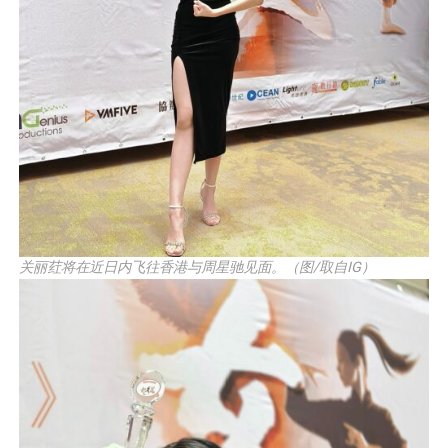
关丽荭将在近日内飞往香港与周星驰见面。（图/取自IG）