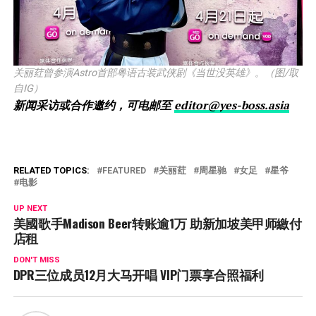
关丽荭曾参演Astro首部粤语古装武侠剧《当世没英雄》。（图/取
自IG）
新闻采访或合作邀约，可电邮至
editor@yes-boss.asia
RELATED TOPICS:
FEATURED
关丽荭
周星驰
女足
星爷
电影
UP NEXT
美國歌手Madison Beer转账逾1万 助新加坡美甲师繳付
店租
DON'T MISS
DPR三位成员12月大马开唱 VIP门票享合照福利