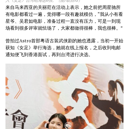
入《女足》台湾站海选6强。（图/取自IG）
来自马来西亚的关丽荭在活动上表示，她之前把周星驰所
有电影都看过一遍，觉得哪一段有趣就模仿，“我从小有看
星爷、吴君如电影，准备过程一直没有压力，可是一到现
场看到很多评审就怯场了，大家都做得很棒，我也很棒。”
曾拍过Astro首部粤语古装武侠剧的她也透露，当初一开始
获知《女足》举行海选，她就在线上报名，之后收到电邮
通知便飞到香港面试，再到台湾进行决选。