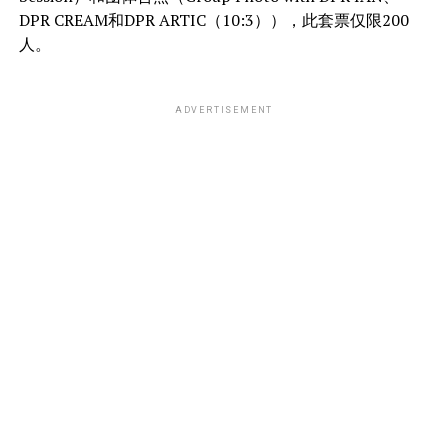
DPR CREAM和DPR ARTIC（10:3）），此套票仅限200
人。
ADVERTISEMENT