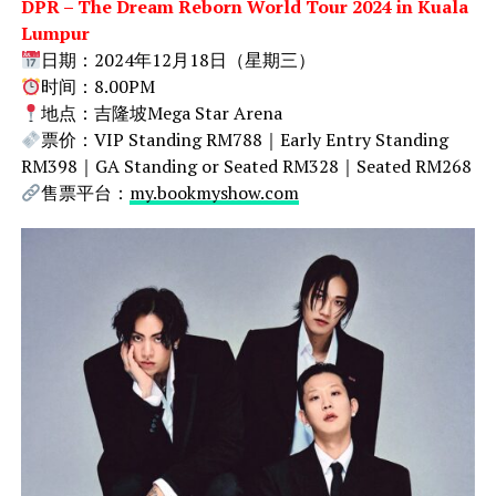
DPR – The Dream Reborn World Tour 2024 in Kuala
Lumpur
日期：2024年12月18日（星期三）
时间：8.00PM
地点：吉隆坡Mega Star Arena
票价：VIP Standing RM788｜Early Entry Standing
RM398｜GA Standing or Seated RM328｜Seated RM268
售票平台：
my.bookmyshow.com