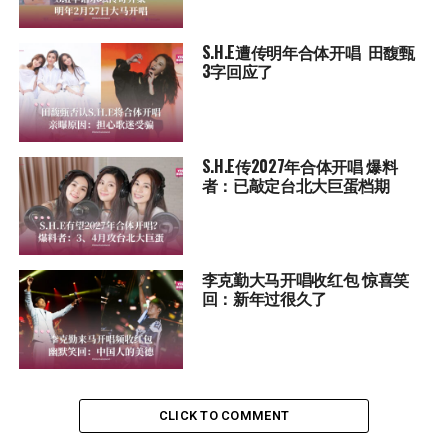
S.H.E遭传明年合体开唱 田馥甄
3字回应了
S.H.E传2027年合体开唱 爆料
者：已敲定台北大巨蛋档期
李克勤大马开唱收红包 惊喜笑
回：新年过很久了
CLICK TO COMMENT