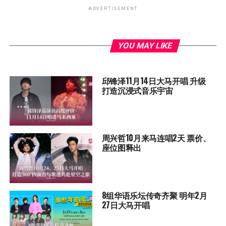
ADVERTISEMENT
YOU MAY LIKE
邱锋泽11月14日大马开唱 升级
打造沉浸式音乐宇宙
周兴哲10月来马连唱2天 票价、
座位图释出
8组华语乐坛传奇⻬聚 明年2月
27日大马开唱