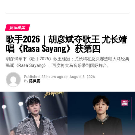
娱乐星闻
歌手2026｜胡彦斌夺歌王 尤长靖
唱《Rasa Sayang》获第四
胡彦斌拿下《歌手2026》歌王桂冠；尤长靖在总决赛选唱大马经典
民谣《Rasa Sayang》，再度将大马音乐带到国际舞台。
Published
23 hours ago
on
August 8, 2026
By
陈佩霓