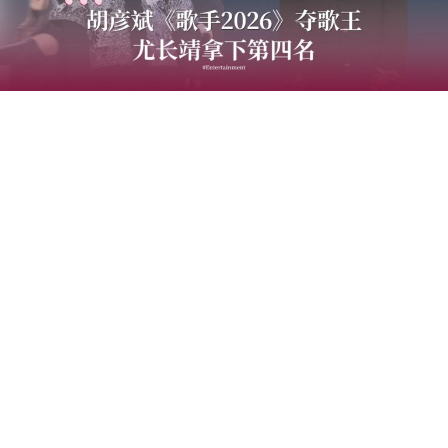
中国音乐竞技节目《歌手2026》于7日迎来备受瞩目的总
决赛“歌王之战”，本场赛制共分为“帮唱排位赛”和“独唱排
位赛”，并综合两轮成绩和月度赛赢得的加权值，选出本季
歌王。最终，胡彦斌以加权后28.88%总得票率，斩获本
季“歌王”桂冠；齐豫以15.98%得票率锁定亚军；万妮达以
15.14%摘得季军，而大马歌手尤长靖则以第四名14.65%得
票率圆满收官。