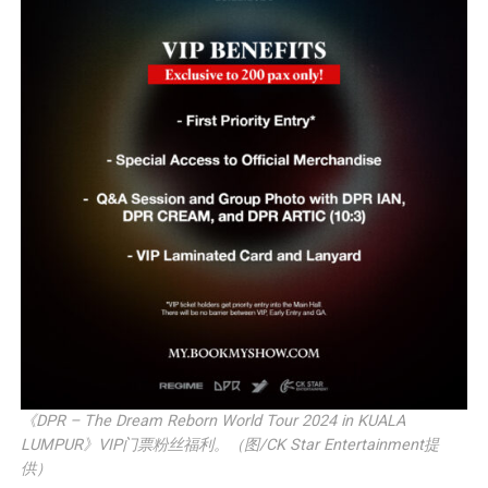
《DPR – The Dream Reborn World Tour 2024 in KUALA
LUMPUR》VIP门票粉丝福利。（图/CK Star Entertainment提
供）