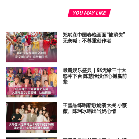
YOU MAY LIKE
郑斌彦中国春晚画面“被消失”
无奈喊：不尊重创作者
最霸娱乐盛典｜KK无缘三十大
怒冲下台 陈慧恬没信心撼赢前
辈
王雪晶练唱新歌崩溃大哭 小薇
薇、陈珂冰唱出当妈心情