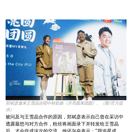
郑斌彦邀来王雪晶合唱中秋歌曲《月亮圆来团圆》。（图/官方提
供）
被问及与王雪晶合作的原因，郑斌彦表示自己曾在采访中
透露最想与对方合作，粉丝将画面录下并转发给王雪晶
后，才会促成这次的交流。他还兴奋表示：“我追星成