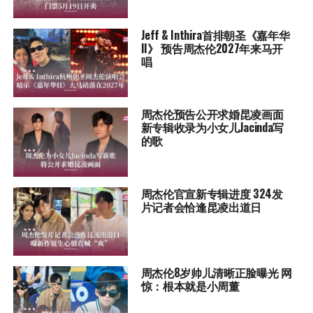
Jeff & Inthira首排朝圣《嘉年华
II》 预告周杰伦2027年来马开
唱
周杰伦预告公开求婚昆凌画面
新专辑收录为小女儿Jacinda写
的歌
周杰伦官宣新专辑进度 324发
片记者会恰逢昆凌出道日
周杰伦8岁帅儿清晰正脸曝光 网
惊：根本就是小周董