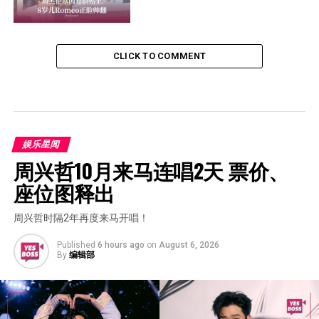
CLICK TO COMMENT
娱乐星闻
周兴哲10月来马连唱2天 票价、
座位图释出
周兴哲时隔2年再度来马开唱！
Published
6 hours ago
on
August 6, 2026
By
编辑部