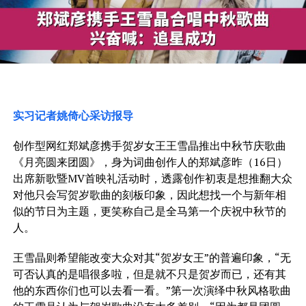
实习记者姚倚心采访报导
创作型网红郑斌彦携手贺岁女王王雪晶推出中秋节庆歌曲
《月亮圆来团圆》，身为词曲创作人的郑斌彦昨（16日）
出席新歌暨MV首映礼活动时，透露创作初衷是想推翻大众
对他只会写贺岁歌曲的刻板印象，因此想找一个与新年相
似的节日为主题，更笑称自己是全马第一个庆祝中秋节的
人。
王雪晶则希望能改变大众对其“贺岁女王”的普遍印象，“无
可否认真的是唱很多啦，但是就不只是贺岁而已，还有其
他的东西你们也可以去看一看。”第一次演绎中秋风格歌曲