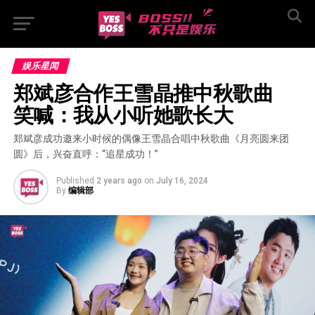
娱乐星闻
郑斌彦合作王雪晶推中秋歌曲  
笑喊：我从小听她歌长大
郑斌彦成功邀来小时候的偶像王雪晶合唱中秋歌曲《月亮圆来团
圆》后，兴奋直呼：“追星成功！”
Published
2 years ago
on
July 16, 2024
By
编辑部