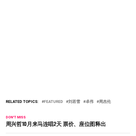
RELATED TOPICS:
FEATURED
刘若雪
卓伟
周杰伦
DON'T MISS
周兴哲10月来马连唱2天 票价、座位图释出