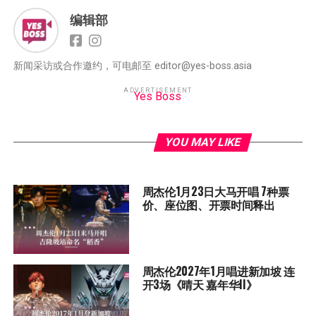
编辑部
新闻采访或合作邀约，可电邮至 editor@yes-boss.asia
ADVERTISEMENT
Yes Boss
YOU MAY LIKE
周杰伦1月23日大马开唱 7种票
价、座位图、开票时间释出
周杰伦2027年1月唱进新加坡 连
开3场《晴天 嘉年华II》