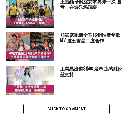
王雪晶吊钢丝要求再来一次 遭
亏：在游乐场玩耍
郑斌彦跑遍全马13州拍新年歌
MV 邀王雪晶二度合作
王雪晶出道30年 发单曲感谢粉
丝支持
CLICK TO COMMENT