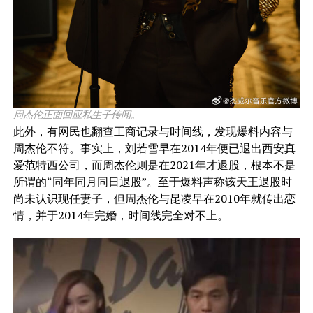
周杰伦正面回应私生子传闻。
此外，有网民也翻查工商记录与时间线，发现爆料内容与
周杰伦不符。事实上，刘若雪早在2014年便已退出西安真
爱范特西公司，而周杰伦则是在2021年才退股，根本不是
所谓的“同年同月同日退股”。至于爆料声称该天王退股时
尚未认识现任妻子，但周杰伦与昆凌早在2010年就传出恋
情，并于2014年完婚，时间线完全对不上。