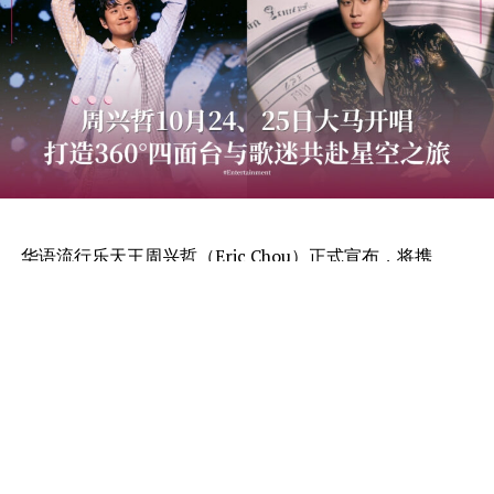
华语流行乐天王周兴哲（Eric Chou）正式宣布，将携
《Odyssey · Stars 旅程 · 星空》重返吉隆坡！演唱会将于
2026年10月24日至25日一连两晚在Unifi Arena盛大举
行，以突破性的360°四面台设计，打造前所未有的沉浸式
音乐体验，势必与歌迷共赴一场璀璨夺目的星空之旅。
继亚洲多个城市巡演佳绩不断，周兴哲将带着全面进化的
《Odyssey · Stars 旅程 · 星空》世界巡演重磅登陆吉隆
坡，开启属于乐迷的星空之旅。这场演出不仅延续周兴哲
细腻的音乐叙事，更结合顶尖舞台科技与视觉艺术，打造