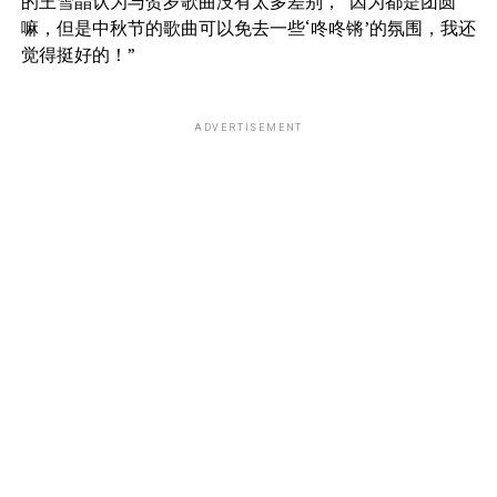
的王雪晶认为与贺岁歌曲没有太多差别，“因为都是团圆
嘛，但是中秋节的歌曲可以免去一些‘咚咚锵’的氛围，我还
觉得挺好的！”
ADVERTISEMENT