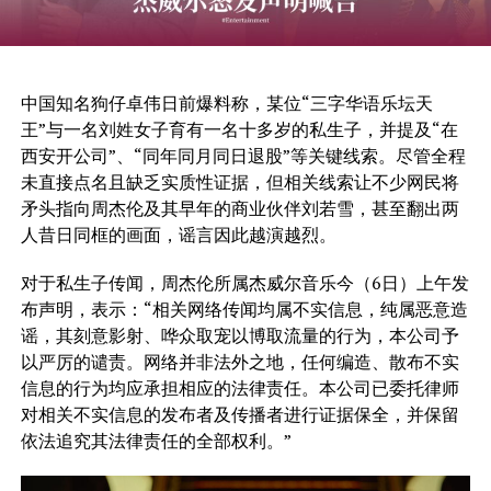
中国知名狗仔卓伟日前爆料称，某位“三字华语乐坛天
王”与一名刘姓女子育有一名十多岁的私生子，并提及“在
西安开公司”、“同年同月同日退股”等关键线索。尽管全程
未直接点名且缺乏实质性证据，但相关线索让不少网民将
矛头指向周杰伦及其早年的商业伙伴刘若雪，甚至翻出两
人昔日同框的画面，谣言因此越演越烈。
对于私生子传闻，周杰伦所属杰威尔音乐今（6日）上午发
布声明，表示：“相关网络传闻均属不实信息，纯属恶意造
谣，其刻意影射、哗众取宠以博取流量的行为，本公司予
以严厉的谴责。网络并非法外之地，任何编造、散布不实
信息的行为均应承担相应的法律责任。本公司已委托律师
对相关不实信息的发布者及传播者进行证据保全，并保留
依法追究其法律责任的全部权利。”