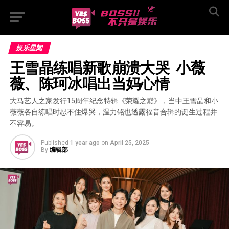
娱乐星闻
王雪晶练唱新歌崩溃大哭  小薇
薇、陈珂冰唱出当妈心情
大马艺人之家发行15周年纪念特辑《荣耀之巅》，当中王雪晶和小
薇薇各自练唱时忍不住爆哭，温力铭也透露福音合辑的诞生过程并
不容易。
Published
1 year ago
on
April 25, 2025
By
编辑部