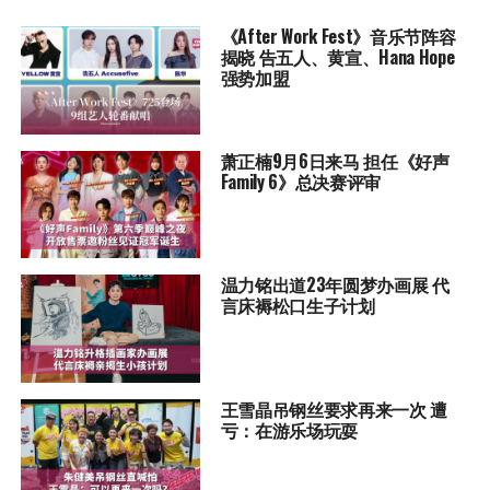
《After Work Fest》音乐节阵容
揭晓 告五人、黄宣、Hana Hope
强势加盟
萧正楠9月6日来马 担任《好声
Family 6》总决赛评审
温力铭出道23年圆梦办画展 代
言床褥松口生子计划
王雪晶吊钢丝要求再来一次 遭
亏：在游乐场玩耍