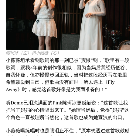
陈珂冰（左）和小薇薇（右）
小薇薇坦承看到歌词的那一刻已被“震慑”到，“歌里有一段
歌词，跟我5年前的创作很相似，因为当妈后我经历低谷、
自我怀疑，但亦慢慢步回正轨，当时把这段经历写在歌里
希望鼓励到自己，但歌曲没有面世，所以遇上《Fly
Away》时，感觉这首歌好像是为我而准备的！”
听Demo已泪流满面的Pink陈珂冰更感触说：“这首歌让我
把当了妈妈的心情唱出来了。”她谓当妈后，觉得“妈妈”这
个角色一直被理所当然化，这首歌也成为她宣洩的出口。
小薇薇曝练唱时也是眼泪止不住，“原本想透过这首歌鼓励