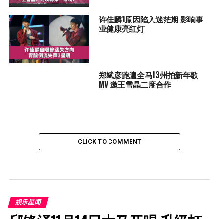
许佳麟1原因陷入迷茫期 影响事
业健康亮红灯
郑斌彦跑遍全马13州拍新年歌
MV 邀王雪晶二度合作
CLICK TO COMMENT
娱乐星闻