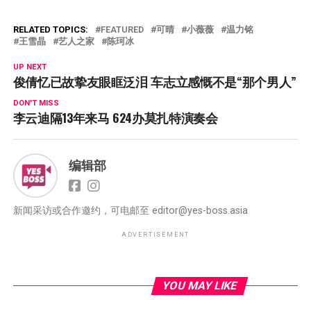
RELATED TOPICS:
FEATURED
可晴
小薇薇
温力铭
王雪晶
艺人之家
陈珂冰
UP NEXT
俊倩忆已故挚友眼眶泛泪 车志立感慨不是“那个男人”
DON'T MISS
李云迪隔13年来马 624办莫扎特演奏会
编辑部
新闻采访或合作邀约，可电邮至
editor@yes-boss.asia
ADVERTISEMENT
YOU MAY LIKE