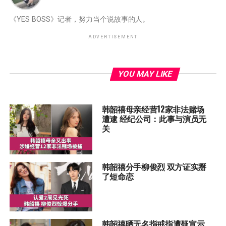
《YES BOSS》记者，努力当个说故事的人。
ADVERTISEMENT
YOU MAY LIKE
韩韶禧母亲经营12家非法赌场
遭逮 经纪公司：此事与演员无
关
韩韶禧分手柳俊烈 双方证实掰
了短命恋
韩韶禧晒无名指戒指遭疑宣示