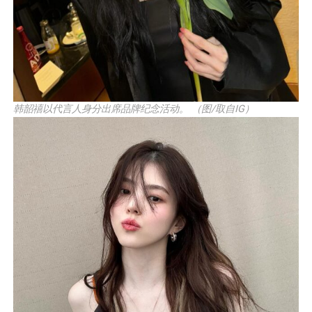
韩韶禧以代言人身分出席品牌纪念活动。 （图/取自IG）