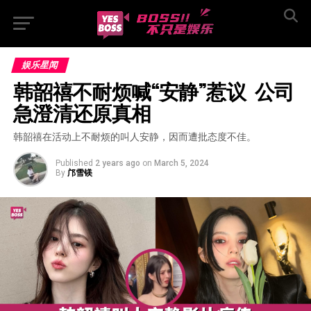
娱乐星闻
韩韶禧不耐烦喊“安静”惹议  公司
急澄清还原真相
韩韶禧在活动上不耐烦的叫人安静，因而遭批态度不佳。
Published
2 years ago
on
March 5, 2024
By
邝雪镁