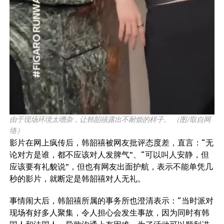
由于现场环境太嘈杂，让韩韶禧露出不耐烦的样子。 （图/取自网
络）
影片在网上疯传后，韩韶禧被网友批评态度差，直言：“无
论对方是谁，都不应该对人发脾气”、“可以叫人安静，但
应该要有礼貌说”，但也有网友出面护航，表示不能单凭几
秒的影片，就断定是韩韶禧对人无礼。
事情闹大后，韩韶禧所属的事务所也澄清表示：“当时派对
现场有好多人聚集，令人担心会发生事故，因为同时有韩