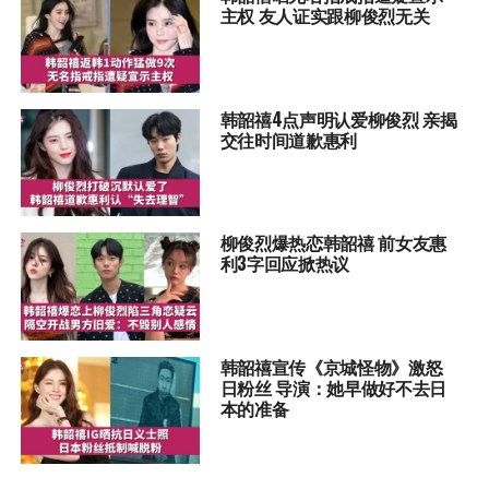
主权 友人证实跟柳俊烈无关
韩韶禧4点声明认爱柳俊烈 亲揭
交往时间道歉惠利
柳俊烈爆热恋韩韶禧 前女友惠
利3字回应掀热议
韩韶禧宣传《京城怪物》激怒
日粉丝 导演：她早做好不去日
本的准备