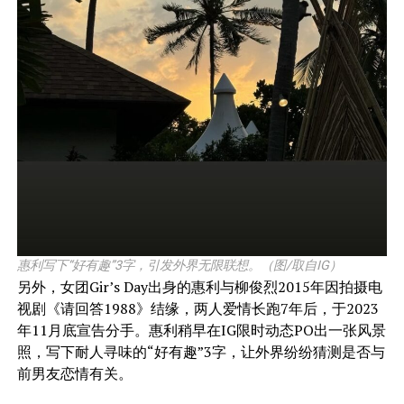
惠利写下“好有趣”3字，引发外界无限联想。（图/取自IG）
另外，女团Gir’s Day出身的惠利与柳俊烈2015年因拍摄电
视剧《请回答1988》结缘，两人爱情长跑7年后，于2023
年11月底宣告分手。惠利稍早在IG限时动态PO出一张风景
照，写下耐人寻味的“好有趣”3字，让外界纷纷猜测是否与
前男友恋情有关。