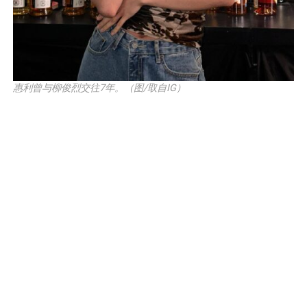
惠利曾与柳俊烈交往7年。（图/取自IG）