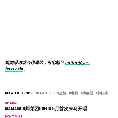
新闻采访或合作邀约，可电邮至
editor@yes-
boss.asia
。
RELATED TOPICS:
FEATURED
恋情
惠利
柳俊烈
韩韶禧
UP NEXT
MAMAMOO师弟团ONEUS 5月首次来马开唱
DON'T MISS