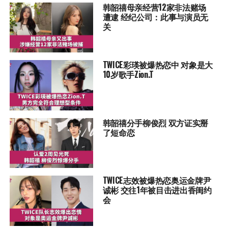
韩韶禧母亲经营12家非法赌场
遭逮 经纪公司：此事与演员无
关
TWICE彩瑛被爆热恋中 对象是大
10岁歌手Zion.T
韩韶禧分手柳俊烈 双方证实掰
了短命恋
TWICE志效被爆热恋奥运金牌尹
诚彬 交往1年被目击进出香闺约
会