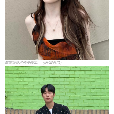
韩韶禧爆出恋爱传闻。（图/取自IG）