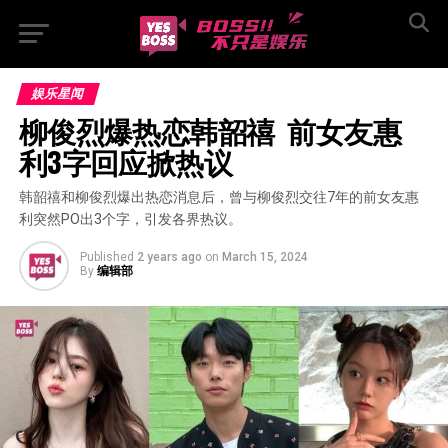
娱乐星闻
柳俊烈爆热恋韩韶禧  前女友惠
利3字回应掀热议
韩韶禧和柳俊烈爆出热恋消息后，曾与柳俊烈交往7年的前女友惠
利突然PO出3个字，引发各界热议。
Published
2 years ago
on
March 15, 2024
By
编辑部