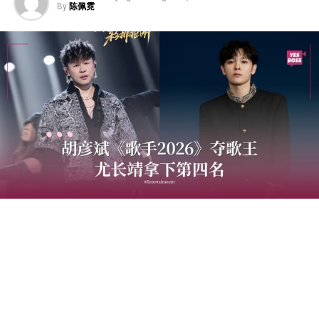
By
陈佩霓
中国音乐竞技节目《歌手2026》于7日迎来备受瞩目的总
决赛“歌王之战”，本场赛制共分为“帮唱排位赛”和“独唱排
位赛”，并综合两轮成绩和月度赛赢得的加权值，选出本季
歌王。最终，胡彦斌以加权后28.88%总得票率，斩获本
季“歌王”桂冠；齐豫以15.98%得票率锁定亚军；万妮达以