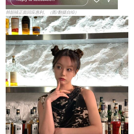
韩韶禧正面回应惠利。（图/翻摄自IG）