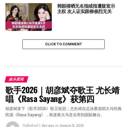
韩韶禧晒无名指戒指遭疑宣示
主权 友人证实跟柳俊烈无关
CLICK TO COMMENT
娱乐星闻
歌手2026｜胡彦斌夺歌王 尤长靖
唱《Rasa Sayang》获第四
胡彦斌拿下《歌手2026》歌王桂冠；尤长靖在总决赛选唱大马经典
民谣《Rasa Sayang》，再度将大马音乐带到国际舞台。
Published
1 day ago
on
August 8, 2026