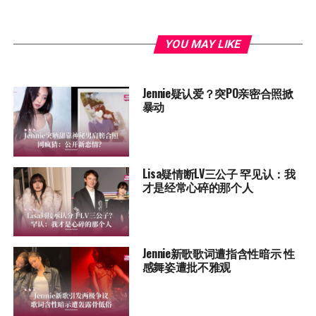
YOU MAY LIKE
Jennie疑认爱？突PO亲密合照掀
暴动
Lisa疑情断LV三公子 罕见认：我
才是经常心碎的那个人
Jennie新歌歌词遭指含性暗示 性
感舞姿遭批不雅观