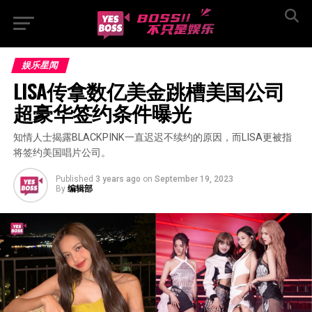
娱乐星闻
LISA传拿数亿美金跳槽美国公司  
超豪华签约条件曝光
知情人士揭露BLACKPINK一直迟迟不续约的原因，而LISA更被指
将签约美国唱片公司。
Published
3 years ago
on
September 19, 2023
By
编辑部