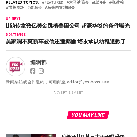
RELATED TOPICS:
FEATURED
大马演唱会
山河令
张哲瀚
洪荒剧场
演唱会
马来西亚演唱会
UP NEXT
LISA传拿数亿美金跳槽美国公司 超豪华签约条件曝光
DON'T MISS
吴家润不爽新车被偷还遭揶揄 培永承认幼稚道歉了
编辑部
新闻采访或合作邀约，可电邮至
editor@yes-boss.asia
ADVERTISEMENT
YOU MAY LIKE
邱锋泽11月14日大马开唱 升级