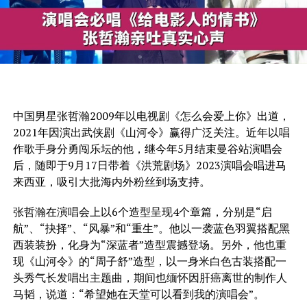
中国男星张哲瀚2009年以电视剧《怎么会爱上你》出道，
2021年因演出武侠剧《山河令》赢得广泛关注。近年以唱
作歌手身分勇闯乐坛的他，继今年5月结束曼谷站演唱会
后，随即于9月17日带着《洪荒剧场》2023演唱会唱进马
来西亚，吸引大批海内外粉丝到场支持。
张哲瀚在演唱会上以6个造型呈现4个章篇，分别是“启
航”、“抉择”、“风暴”和“重生”。他以一袭蓝色羽翼搭配黑
西装装扮，化身为“深蓝者”造型震撼登场。另外，他也重
现《山河令》的“周子舒”造型，以一身米白色古装搭配一
头秀气长发唱出主题曲，期间也缅怀因肝癌离世的制作人
马韬，说道：“希望她在天堂可以看到我的演唱会”。