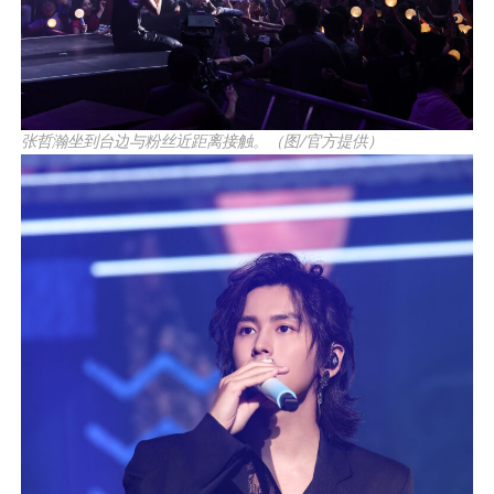
张哲瀚坐到台边与粉丝近距离接触。（图/官方提供）