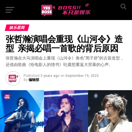
娱乐星闻
张哲瀚演唱会重现《山河令》造
型  亲揭必唱一首歌的背后原因
张哲瀚在大马演唱会上重现《山河令》角色“周子舒”的古装造型，
还借由歌曲《给电影人的情书》吐露想重返大荧幕的心声。
Published
3 years ago
on
September 19, 2023
By
编辑部