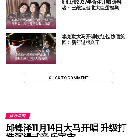
S.H.E传2027年合体开唱 爆料
者：已敲定台北大巨蛋档期
李克勤大马开唱收红包 惊喜笑
回：新年过很久了
CLICK TO COMMENT
娱乐星闻
邱锋泽11月14日大马开唱 升级打
造沉浸式音乐宇宙