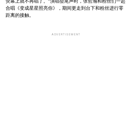
荧幕上就不再唱了。”演唱会尾声时，张哲瀚和粉丝们一起
合唱《变成星星照亮你》，期间更走到台下和粉丝进行零
距离的接触。
ADVERTISEMENT