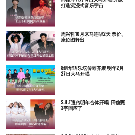
打造沉浸式音乐宇宙
周兴哲10月来马连唱2天 票价、
座位图释出
8组华语乐坛传奇⻬聚 明年2月
27日大马开唱
S.H.E遭传明年合体开唱 田馥甄
3字回应了