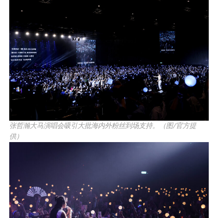
张哲瀚大马演唱会吸引大批海内外粉丝到场支持。（图/官方提
供）