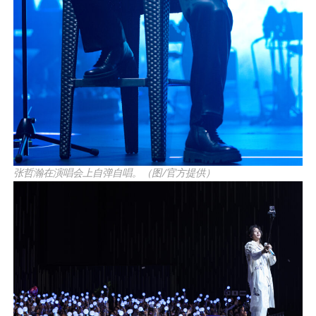
张哲瀚在演唱会上自弹自唱。（图/官方提供）