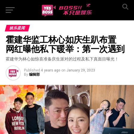
娱乐星闻
霍建华监工林心如庆生趴布置  
网红曝他私下暖举：第一次遇到
霍建华为林心如惊喜准备庆生派对的过程及私下真面目曝光！
Published
4 years ago
on
January 29, 2023
By
编辑部