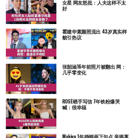
女星 网友怒批：人夫这样不太
好
霍建华素颜照流出 43岁真实样
貌引热议
张韶涵16年前照片被翻出 网：
几乎零变化
ROSÉ晒手写信 7年铁粉爆哭
喊：很幸福
Makiyo 1年婚姻画下句点 亲揭离