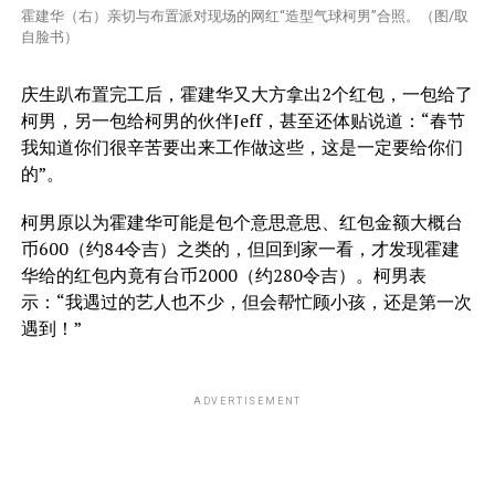
霍建华（右）亲切与布置派对现场的网红“造型气球柯男”合照。（图/取
自脸书）
庆生趴布置完工后，霍建华又大方拿出2个红包，一包给了
柯男，另一包给柯男的伙伴Jeff，甚至还体贴说道：“春节
我知道你们很辛苦要出来工作做这些，这是一定要给你们
的”。
柯男原以为霍建华可能是包个意思意思、红包金额大概台
币600（约84令吉）之类的，但回到家一看，才发现霍建
华给的红包内竟有台币2000（约280令吉）。柯男表
示：“我遇过的艺人也不少，但会帮忙顾小孩，还是第一次
遇到！”
ADVERTISEMENT