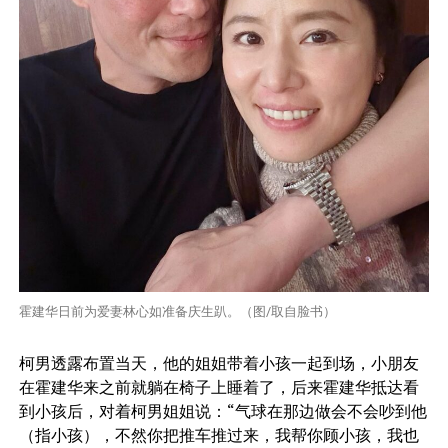
霍建华日前为爱妻林心如准备庆生趴。（图/取自脸书）
柯男透露布置当天，他的姐姐带着小孩一起到场，小朋友
在霍建华来之前就躺在椅子上睡着了，后来霍建华抵达看
到小孩后，对着柯男姐姐说：“气球在那边做会不会吵到他
（指小孩），不然你把推车推过来，我帮你顾小孩，我也