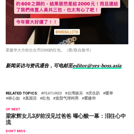
霍建华大方给出台币2000的红包。（图/取自脸书）
新闻采访与资讯通告，可电邮至
editor@yes-boss.asia
RELATED TOPICS:
FEATURED
台湾娱乐
庆生趴
暖举
林心如
真面目
红包
造型气球柯男
霍建华
UP NEXT
梁家辉女儿3岁前没见过爸爸 曝心酸一幕：泪往心中
流
DON'T MISS