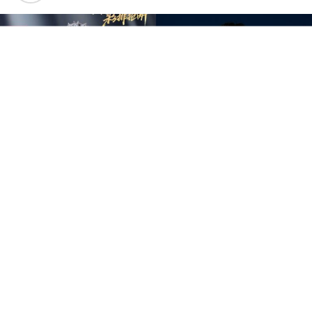
中国音乐竞技节目《歌手2026》于7日迎来备受瞩目的总
决赛“歌王之战”，本场赛制共分为“帮唱排位赛”和“独唱排
位赛”，并综合两轮成绩和月度赛赢得的加权值，选出本季
歌王。最终，胡彦斌以加权后28.88%总得票率，斩获本
季“歌王”桂冠；齐豫以15.98%得票率锁定亚军；万妮达以
15.14%摘得季军，而大马歌手尤长靖则以第四名14.65%得