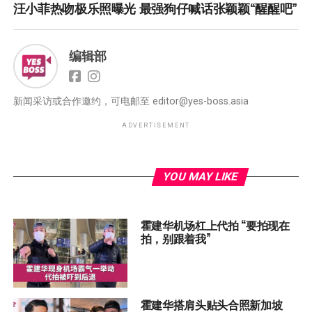
汪小菲热吻极乐照曝光 最强狗仔喊话张颖颖“醒醒吧”
编辑部
新闻采访或合作邀约，可电邮至
editor@yes-boss.asia
ADVERTISEMENT
YOU MAY LIKE
霍建华机场杠上代拍 “要拍现在
拍，别跟着我”
霍建华搭肩头贴头合照新加坡