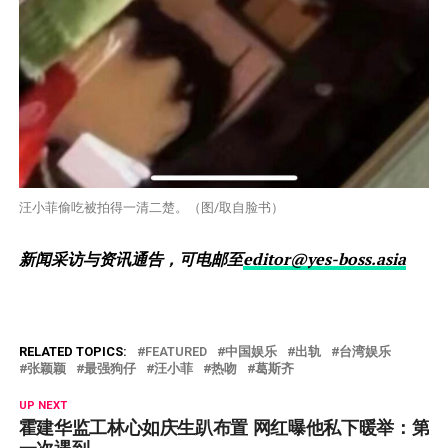
汪小菲偷吃被拍得一清二楚。（图/取自脸书）
新闻采访与资讯通告，可电邮至
editor@yes-boss.asia
RELATED TOPICS:
FEATURED
中国娱乐
出轨
台湾娱乐
张颖颖
最强狗仔
汪小菲
热吻
葛斯齐
UP NEXT
霍建华监工林心如庆生趴布置 网红曝他私下暖举：第
一次遇到