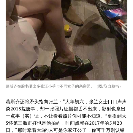
葛斯齐在脸书晒出多张汪小菲与不同女子的亲密照。（图/取自脸书）
葛斯齐还将矛头指向张兰：“大年初六，张兰女士口口声声
谈2018荒唐事，却一张照片证据都丢不出来，影射也拿出
一点事（实）证，不让看看照片你可能不知道。”更提到大
S怀第三胎正好也是他拍的，时间点就在2017年的5月20
日，“那时牵着大S的人可是你家汪公子，你可千万别认错