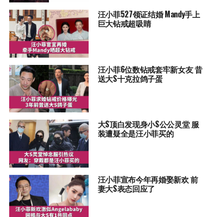
汪小菲527领证结婚 Mandy手上
巨大钻戒超吸睛
汪小菲6位数钻戒套牢新女友 昔
送大S十克拉鸽子蛋
大S顶白发现身小S公公灵堂 服
装遭疑全是汪小菲买的
汪小菲宣布今年再婚娶新欢 前
妻大S表态回应了