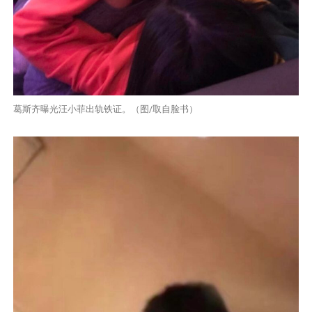
葛斯齐曝光汪小菲出轨铁证。（图/取自脸书）