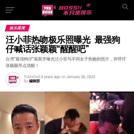
娱乐星闻
汪小菲热吻极乐照曝光  最强狗
仔喊话张颖颖“醒醒吧”
台湾“最强狗仔”葛斯齐曝光汪小菲与不同女子热吻的照片，并呼吁
张颖颖早点清醒！
Published
4 years ago
on
January 28, 2023
By
编辑部