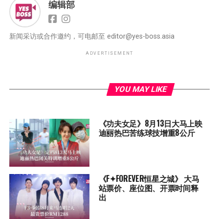
编辑部
新闻采访或合作邀约，可电邮至
editor@yes-boss.asia
ADVERTISEMENT
YOU MAY LIKE
《功夫女足》8月13日大马上映
迪丽热巴苦练球技增重8公斤
《F✦FOREVER恒星之城》 大马
站票价、座位图、开票时间释
出