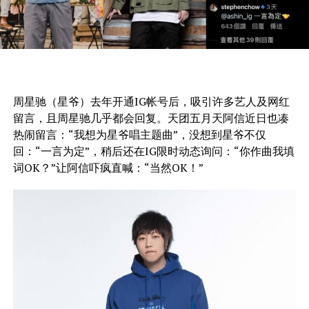
周星驰（星爷）去年开通IG帐号后，吸引许多艺人及网红
留言，且周星驰几乎都会回复。天团五月天阿信近日也凑
热闹留言：“我想为星爷唱主题曲”，没想到星爷不仅
回：“一言为定”，稍后还在IG限时动态询问：“你作曲我填
词OK？”让阿信吓疯直喊：“当然OK！”