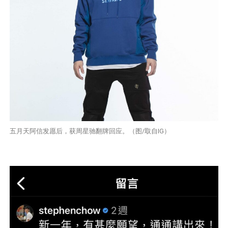
五月天阿信发愿后，获周星驰翻牌回应。（图/取自IG）