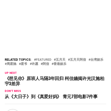
RELATED TOPICS:
FEATURED
五月天
五月天阿信
台湾娱乐
周星驰
星爷
许愿
阿信
香港娱乐
UP NEXT
《想见你》原班人马隔3年回归 柯佳嬿揭许光汉施柏
宇3差异
DON'T MISS
从《大日子》到《真爱好妈》 青元7部电影7件事