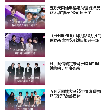
五月天阿信爆秘婚助理 保单受
益人填“妻子”公司回应了
《F✦FOREVER》印尼站3万张门
票秒杀 宣布5月28日加开一场
F4、阿信确定来马开唱 MY FM
DJ秉昀：年底会来
五月天回馈大马25年情谊 暖捐
120万予7慈善团体