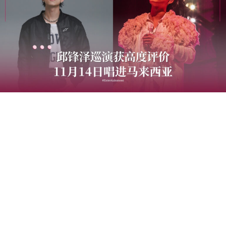
创作歌手邱锋泽将于2026年11月14日携《2026邱锋泽
Feng Ze Bend The Lines Concert》登陆Zepp Kuala
Lumpur，为马来西亚歌迷带来《Bend The Lines》巡回演
唱会。
继高雄站广获好评，以及8月台北站备受瞩目后，这套巡演
将来到马来西亚。邱锋泽将带着全新音乐作品及全面升级
的舞台制作，以音乐、视觉与故事交织而成的沉浸式演唱
会，打造专属于《Bend The Lines》的音乐宇宙，与歌迷
共同沉浸在这场充满诚意的音乐旅程。