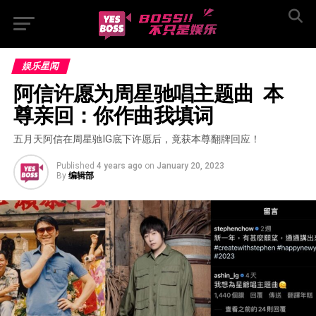
娱乐星闻
阿信许愿为周星驰唱主题曲  本
尊亲回：你作曲我填词
五月天阿信在周星驰IG底下许愿后，竟获本尊翻牌回应！
Published
4 years ago
on
January 20, 2023
By
编辑部