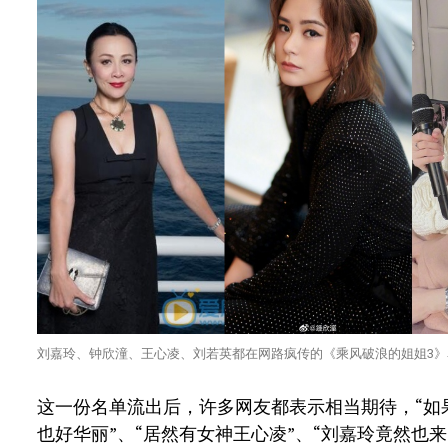
刘嘉玲、钟欣潼、王心凌、刘若英都在网路疯传的《乘风破浪的姐姐3
这一份名单流出后，许多网友都表示相当期待，“如
也好华丽”、“居然有女神王心凌”、“刘嘉玲竟然也来