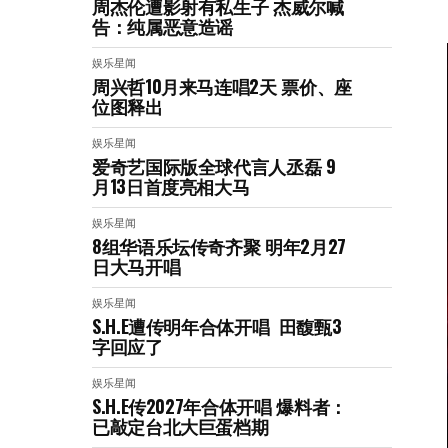
周杰伦遭影射有私生子 杰威尔喊
告：纯属恶意造谣
娱乐星闻
周兴哲10月来马连唱2天 票价、座
位图释出
娱乐星闻
爱奇艺国际版全球代言人丞磊 9
月13日首度亮相大马
娱乐星闻
8组华语乐坛传奇⻬聚 明年2月27
日大马开唱
娱乐星闻
S.H.E遭传明年合体开唱 田馥甄3
字回应了
娱乐星闻
S.H.E传2027年合体开唱 爆料者：
已敲定台北大巨蛋档期