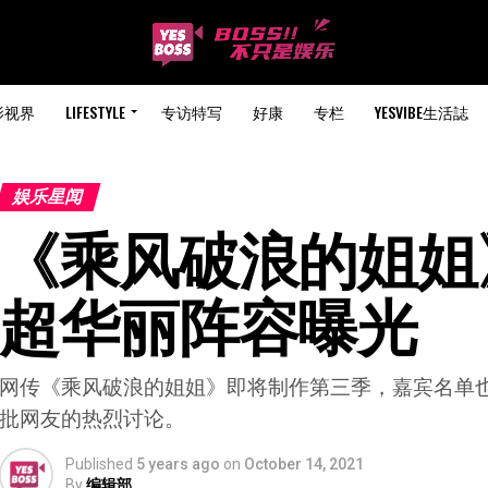
影视界
LIFESTYLE
专访特写
好康
专栏
YESVIBE生活誌
娱乐星闻
《乘风破浪的姐姐
超华丽阵容曝光
网传《乘风破浪的姐姐》即将制作第三季，嘉宾名单
批网友的热烈讨论。
Published
5 years ago
on
October 14, 2021
By
编辑部