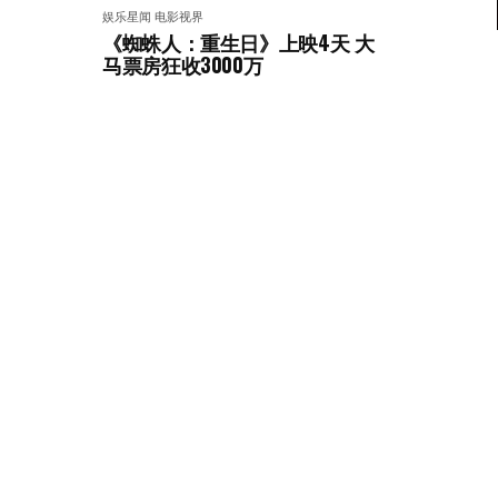
娱乐星闻
电影视界
《蜘蛛人：重生日》上映4天 大
马票房狂收3000万