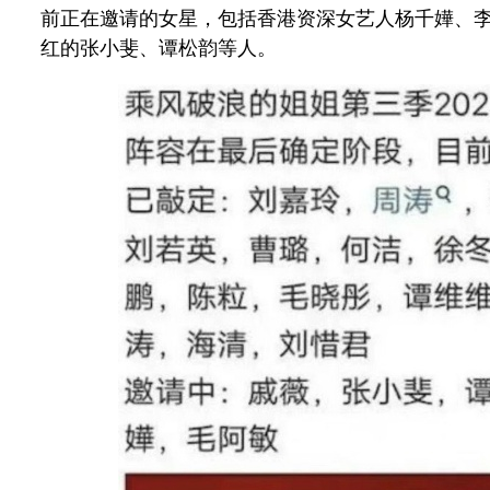
前正在邀请的女星，包括香港资深女艺人杨千嬅、
红的张小斐、谭松韵等人。