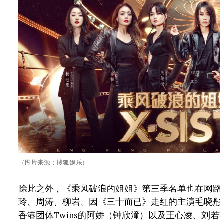
（图片来源：搜狐娱乐）
除此之外，《乘风破浪的姐姐》第三季名单也在网
玲、周涛、柳岩、因《三十而已》走红的主演毛晓彤、
香港团体Twins的阿娇（钟欣潼）以及王心凌、刘