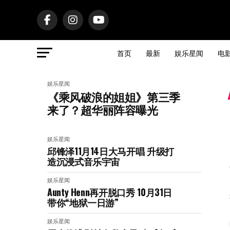
首页
最新
娱乐星闻
电
娱乐星闻
《乘风破浪的姐姐》第三季
来了？超华丽阵容曝光
娱乐星闻
邱锋泽11月14日大马开唱 升级打
造沉浸式音乐宇宙
娱乐星闻
Aunty Henn再开脱口秀 10月31日
带你“地狱一日游”
娱乐星闻