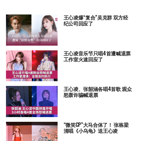
王心凌爆“复合”吴克群 双方经
纪公司回应了
王心凌音乐节只唱4首遭喊退票
工作室火速回应了
王心凌、张韶涵各唱4首歌 观众
怒轰诈骗喊退票
“微笑CP”大马合体了！ 张栋梁
清唱《小乌龟》送王心凌