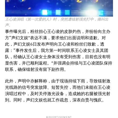
王心凌演唱《第一次爱的人》时，突然遭镭射强光打中，痛叫出
声。
事件曝光后，粉丝担心王心凌的皮肤灼伤，并纷纷向主办
方“声幻文娱”表达不满，要求他们出面说明和道歉。对
此，声幻文娱6日发布声明向王心凌和粉丝们致歉，透
露：“
事件发生后，我方第一时间联系王心凌女士及其团
队，经确认王心凌女士身体没有受到伤害，目前也没有明
显伤害，并已顺利返程。”并强调会持续与王心凌团队保持
联系，确保镭射没有留下副作用。
此外，声明中亦解释称，由于现场持续下雨，导致镭射激
光线路的信号突发故障、短暂失控，而他们未能在王心凌
演唱过程中，及时关停激光设备，造成她的右腿被强光射
到。同时，声幻文娱也就工作疏忽，深表自责与愧疚。
ADVERTISEMENT