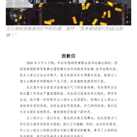
王心凌轻摸被激光打中的右腿，直呼：“原来被镭射打到这么刺
啊！”