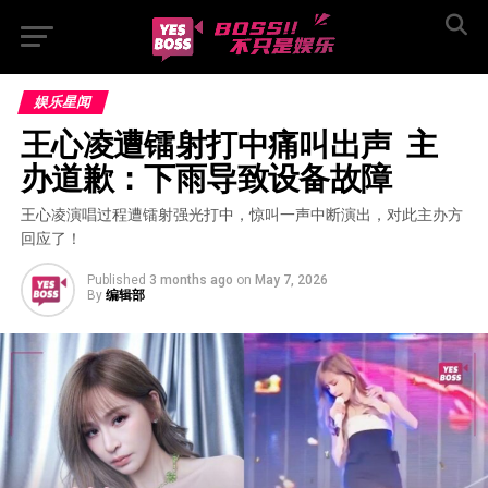
娱乐星闻
王心凌遭镭射打中痛叫出声  主
办道歉：下雨导致设备故障
王心凌演唱过程遭镭射强光打中，惊叫一声中断演出，对此主办方
回应了！
Published
3 months ago
on
May 7, 2026
By
编辑部