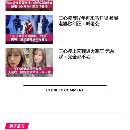
王心凌等17年再来马开唱 被喊
老婆秒纠正：叫老公
王心凌上云顶遇大塞车 无奈
叹：完全都不动
CLICK TO COMMENT
娱乐星闻