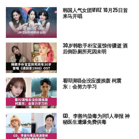
韩国人气女团VIVIZ 10月25日首
来马开唱
30岁韩歌手朴宝蓝惊传骤逝 酒
后倒卧厕所死因未明
看IU演唱会没应援挨轰 柯震
东：会努力学习
GD、李善均染毒为同1人举报 神
秘医生遭爆免费供毒