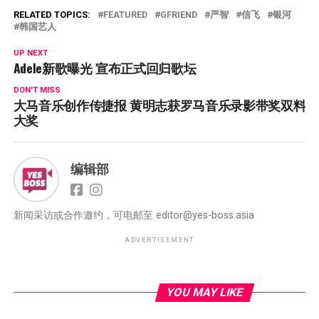
RELATED TOPICS:
FEATURED
GFRIEND
严智
信飞
银河
韩国艺人
UP NEXT
Adele新歌曝光 宣布正式回归歌坛
DON'T MISS
大马音乐创作传捷报 黄明志获罗马音乐录影带奖双料
大奖
编辑部
新闻采访或合作邀约，可电邮至
editor@yes-boss.asia
ADVERTISEMENT
YOU MAY LIKE