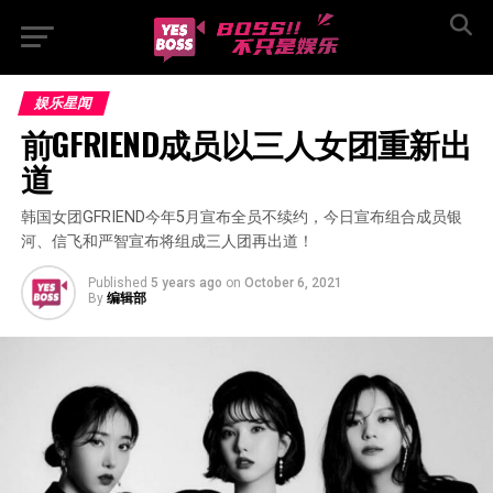
娱乐星闻
前GFRIEND成员以三人女团重新出
道
韩国女团GFRIEND今年5月宣布全员不续约，今日宣布组合成员银
河、信飞和严智宣布将组成三人团再出道！
Published
5 years ago
on
October 6, 2021
By
编辑部