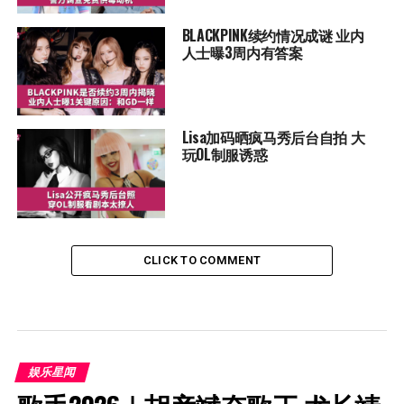
BLACKPINK续约情况成谜 业内
人士曝3周内有答案
Lisa加码晒疯马秀后台自拍 大
玩OL制服诱惑
CLICK TO COMMENT
娱乐星闻