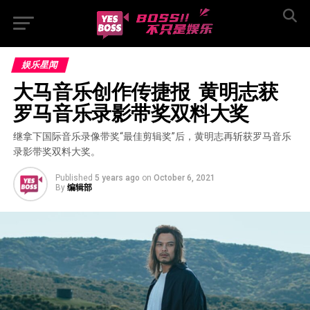
娱乐星闻
大马音乐创作传捷报  黄明志获
罗马音乐录影带奖双料大奖
继拿下国际音乐录像带奖“最佳剪辑奖”后，黄明志再斩获罗马音乐
录影带奖双料大奖。
Published
5 years ago
on
October 6, 2021
By
编辑部