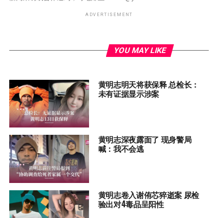
ADVERTISEMENT
YOU MAY LIKE
黄明志明天将获保释 总检长：
未有证据显示涉案
黄明志深夜露面了 现身警局
喊：我不会逃
黄明志卷入谢侑芯猝逝案 尿检
验出对4毒品呈阳性