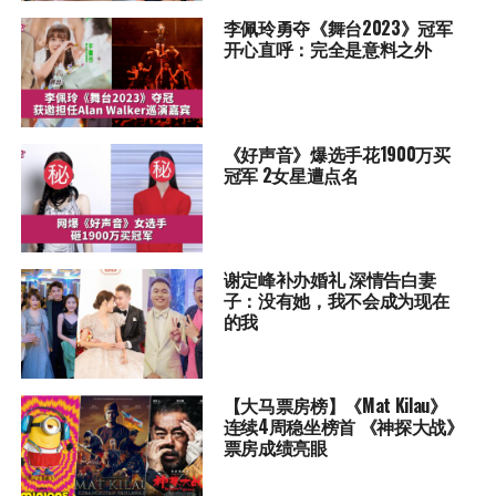
李佩玲勇夺《舞台2023》冠军
开心直呼：完全是意料之外
《好声音》爆选手花1900万买
冠军 2女星遭点名
谢定峰补办婚礼 深情告白妻
子：没有她，我不会成为现在
的我
【大马票房榜】《Mat Kilau》
连续4周稳坐榜首 《神探大战》
票房成绩亮眼