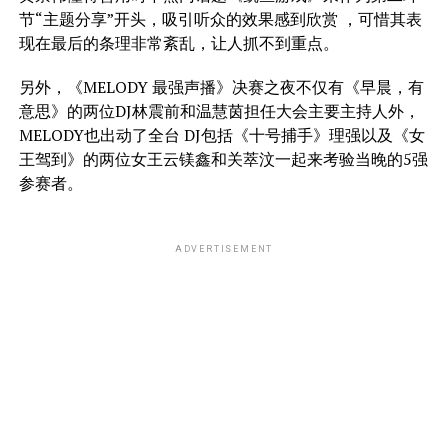
节“主题分享”开头，吸引听众的效果感到欣赏 ，可惜其表
现在最后的条理非常紊乱，让人抓不到重点。
另外，《MELODY 最强声播》决赛之夜不仅有《早晨，有
意思》的两位DJ林震前和温慧茵担任大会主要主持人外，
MELODY也出动了全台 DJ包括《十号捕手》理强以及《女
王驾到》的两位女王云镁鑫和关萃汶一起来考验当晚的5强
参赛者。
ADVERTISEMENT