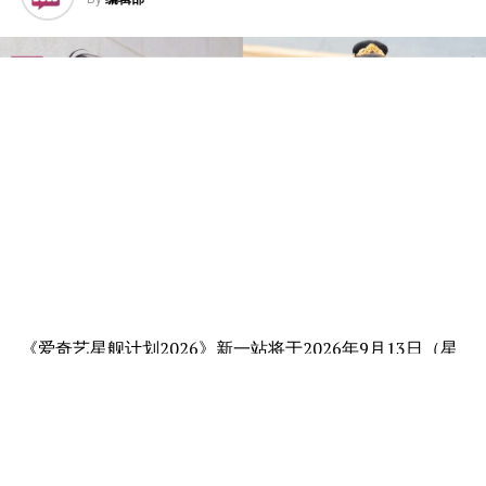
《爱奇艺星舰计划2026》新一站将于2026年9月13日（星
期日）在吉隆坡Sunway Velocity Mall举行，并特邀爱奇
艺国际版全球代言人丞磊亮相。
作为近年来迅速崛起的华语剧实力派男演员之一，丞磊首
次受到爱奇艺邀请来到马来西亚，让本地观众有机会近距