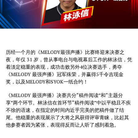
历经一个月的《MELODY最强声播》比赛终迎来决赛之
夜，年仅 31 岁，曾从事电台与电视幕后工作的林泳信，凭
着淡定稳重的表现，成功击败另外4位决赛选手，勇夺
《MELODY 最强声播》冠军殊荣，并赢得5千令吉现金
奖，以及MELODY和SYOK一纸合约！
《MELODY 最强声播》决赛共分“稿件阅读”和“主题分
享”两个环节。林泳信在首环节“稿件阅读”中以平稳且不疾
不徐的语速，在指定的时间内近乎完美的把稿件做了结
尾。他稳重的表现展示了大将之风获得评审青睐，比起其
他参赛者因为紧张，表现得反而让人听了感到着急。