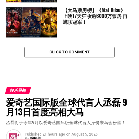
【大马票房榜】《Mat Kilau》
上映17天狂收逾6000万票房 再
蝉联冠军！
CLICK TO COMMENT
娱乐星闻
爱奇艺国际版全球代言人丞磊 9
月13日首度亮相大马
丞磊将于今年9月以爱奇艺国际版全球代言人身份来马会粉丝！
Published
21 hours ago
on
August 5, 2026
By
编辑部