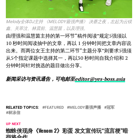
Melody全体DJ主持 《MELODY最强声播》 决赛之夜，左起为云镁
鑫、关萃汶、林震前、温慧茵，以及理强。
由理强和温慧茵主持的第一环节“稿件阅读”规定5强须以
10 秒时间阅读抽中的文章，再以 1 分钟时间把文章内容说
出来。而两位女王主持的第二环节“主题分享”则要求5强须
从5个指定课题中选择其一，再以30 秒时间自我介绍和 2
分钟时间针对挑选的题目做出分享。
新闻采访与资讯通告，可电
邮至
editor@yes-boss.asia
RELATED TOPICS:
FEATURED
MELODY最强声播
冠军
林泳信
UP NEXT
蜘蛛侠现身《Venom 2》彩蛋 发文宣传玩“流言梗”暗
指将合作