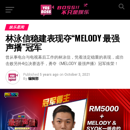
娱乐星闻
林泳信稳建表现夺“MELODY 最强
声播”冠军
曾从事电台与电视幕后工作的林泳信，凭着淡定稳重的表现，成功
击败另外4位决赛选手，勇夺《MELODY 最强声播》冠军殊荣！
Published
5 years ago
on
October 3, 2021
By
编辑部