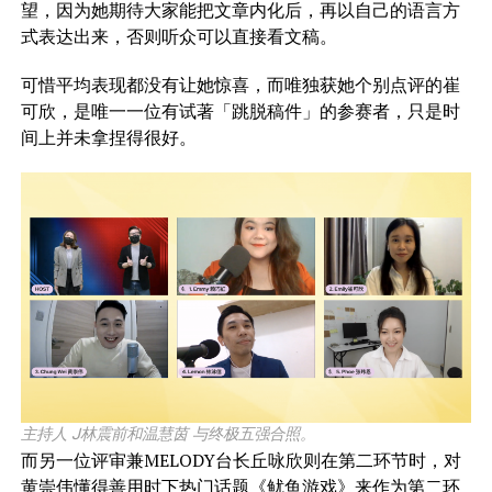
望，因为她期待大家能把文章内化后，再以自己的语言方
式表达出来，否则听众可以直接看文稿。
可惜平均表现都没有让她惊喜，而唯独获她个别点评的崔
可欣，是唯一一位有试著「跳脱稿件」的参赛者，只是时
间上并未拿捏得很好。
主持人 J林震前和温慧茵 与终极五强合照。
而另一位评审兼MELODY台长丘咏欣则在第二环节时，对
黄崇伟懂得善用时下热门话题《鱿鱼游戏》来作为第二环