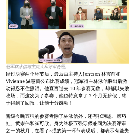
冠军林泳信与主持人和评审合照。
经过决赛两个环节后，最后由主持人Jentzen 林震前和
Vivienne 温慧茵公布比赛成绩，冠军得主林泳信胜出后激
动得忍不住擦泪。他直言过去 10 年参赛无数，却都以失败
收场，而这次为了参赛，他也特意拿了 2 个月无薪假，终
于得到了回报，让他十分感动！
晋级今晚五强的参赛者除了林泳信外，还有张玮恩、赖巧
虹、黄崇伟和崔可欣。身为终极五强导师兼同为决赛评审
之一的秋月，在看了5强的第一环节表现后，都表示有些失