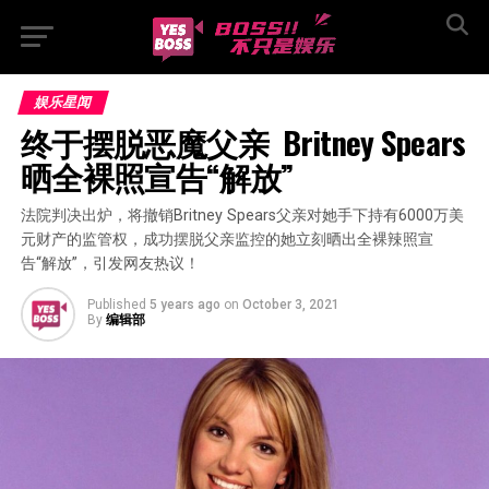
娱乐星闻
终于摆脱恶魔父亲  Britney Spears
晒全裸照宣告“解放”
法院判决出炉，将撤销Britney Spears父亲对她手下持有6000万美
元财产的监管权，成功摆脱父亲监控的她立刻晒出全裸辣照宣
告“解放”，引发网友热议！
Published
5 years ago
on
October 3, 2021
By
编辑部