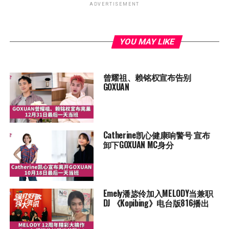
ADVERTISEMENT
YOU MAY LIKE
曾耀祖、赖铭权宣布告别
GOXUAN
Catherine凯心健康响警号 宣布
卸下GOXUAN MC身分
Emely潘毖伶加入MELODY当兼职
DJ 《Kopibing》电台版816播出