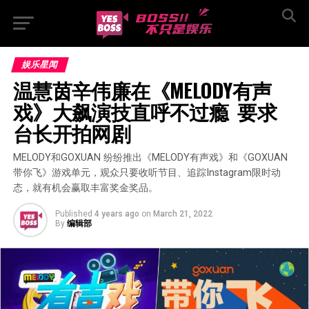
娱乐星闻
温慧茵辛伟廉在《MELODY有声
戏》大飙演技直呼不过瘾  要求
台长开拍网剧
MELODY和GOXUAN 纷纷推出《MELODY有声戏》和《GOXUAN
带你飞》游戏单元，观众只要收听节目、追踪Instagram限时动
态，就有机会赢取丰富奖金奖品。
Published
4 years ago
on
March 21, 2022
By
编辑部