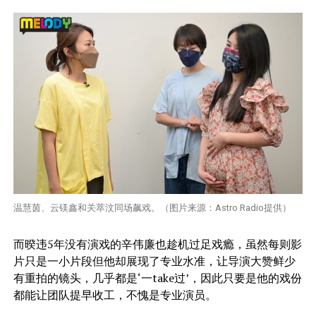
温慧茵、云镁鑫和关萃汶同场飙戏。（图片来源：Astro Radio提供）
而暌违5年没有演戏的辛伟廉也趁机过足戏瘾，虽然每则影
片只是一小片段但他却展现了专业水准，让导演大赞鲜少
有重拍的镜头，几乎都是‘一take过’，因此只要是他的戏份
都能让团队提早收工，不愧是专业演员。