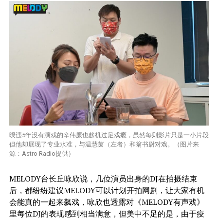
暌违5年没有演戏的辛伟廉也趁机过足戏瘾，虽然每则影片只是一小片段
但他却展现了专业水准，与温慧茵（左者）和翁书尉对戏。（图片来
源：Astro Radio提供）
MELODY台长丘咏欣说，几位演员出身的DJ在拍摄结束
后，都纷纷建议MELODY可以计划开拍网剧，让大家有机
会能真的一起来飙戏，咏欣也透露对《MELODY有声戏》
里每位DJ的表现感到相当满意，但美中不足的是，由于疫