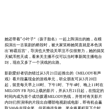
她还带着“小叶子”（孩子胎名）一起上阵演出的她，在模
拟演出一古装剧的桥段时，被大家笑称她简直就是本色演
出‘称霸后宫’，导演也大赞说关萃汶不仅很努力，她的搞笑
天赋浑然天成，看来关主播不仅可以当时事新闻主播电台
DJ，现在又多了一个演戏的出路。
影剧爱好者切勿错过从3月21日起推出的《MELODY有声
戏》看片段赢现金的游戏单元，听众朋友可从3月20日
起，留意每天早上10时、下午1时、下午4时、晚上11时在
MELODY FB 与IG上载的影片，并从3月21日起，在指定的
时间内成为首个成功拨通MELODY热线，并答对有关影片
内DJ们所演绎的片段出自哪部电视剧或电影，即有机会赢
取300令吉现金奖，但若挑战失败，奖金将累积至下个时