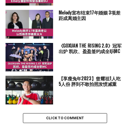
Melody宣布结束17年婚姻 3项差
距成离婚主因
《GOXUAN THE RISING 2.0》冠军
出炉 凯欣、盈盈签约成全职MC
【享瘦兔年2023】曾耀祖1人吃
5人份 胖到不敢拍照发愤减重
CLICK TO COMMENT