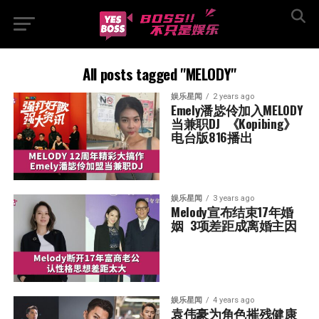
All posts tagged "MELODY"
娱乐星闻
2 years ago
Emely潘毖伶加入MELODY
当兼职DJ  《Kopibing》
电台版816播出
娱乐星闻
3 years ago
Melody宣布结束17年婚
姻  3项差距成离婚主因
娱乐星闻
4 years ago
袁伟豪为角色摧残健康  