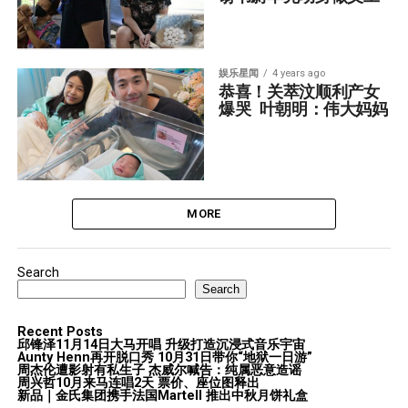
娱乐星闻
4 years ago
恭喜！关萃汶顺利产女
爆哭  叶朝明：伟大妈妈
MORE
Search
Search
Recent Posts
邱锋泽11月14日大马开唱 升级打造沉浸式音乐宇宙
Aunty Henn再开脱口秀 10月31日带你“地狱一日游”
周杰伦遭影射有私生子 杰威尔喊告：纯属恶意造谣
周兴哲10月来马连唱2天 票价、座位图释出
新品｜金氏集团携手法国Martell 推出中秋月饼礼盒