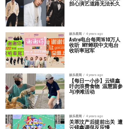
担心演艺道路无法长久
娱乐星闻
4 years ago
Astro电台每周1610万人
收听  MY蝉联中文电台
收听率冠军
娱乐星闻
4 years ago
【每日一小步】云镁鑫
吁勿浪费食物  温慧茵参
与净滩活动
娱乐星闻
4 years ago
关萃汶产后提前出关  遭
云镁鑫调侃反应慢