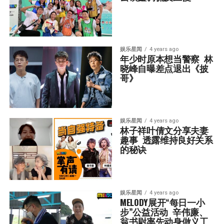
娱乐星闻
4 years ago
年少时原本想当警察  林
晓峰自曝差点退出《披
哥》
娱乐星闻
4 years ago
林子祥叶倩文分享夫妻
趣事  透露维持良好关系
的秘诀
娱乐星闻
4 years ago
MELODY展开“每日一小
步”公益活动  辛伟廉、
翁书尉率先动身做义工