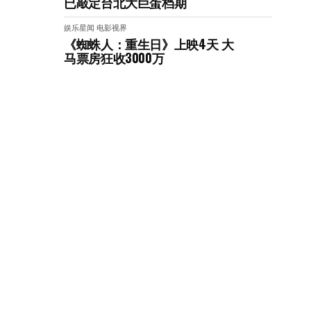
已敲定台北大巨蛋档期
娱乐星闻
电影视界
《蜘蛛人：重生日》上映4天 大
马票房狂收3000万