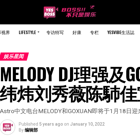
影视界
LIFESTYLE
专访特写
好康
专栏
YESVIBE生活誌
娱乐星闻
MELODY DJ理强及
纬炜刘秀薇陈馷佳
Astro中文电台MELODY和GOXUAN即将于1月18日
Published
5 years ago
on
January 10, 2022
By
编辑部