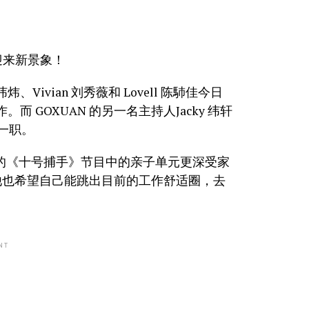
日迎来新景象！
纬炜、Vivian 刘秀薇和 Lovell 陈馷佳今日
 GOXUAN 的另一名主持人Jacky 纬轩
监一职。
时间，主持的《十号捕手》节目中的亲子单元更深受家
他也希望自己能跳出目前的工作舒适圈，去
NT