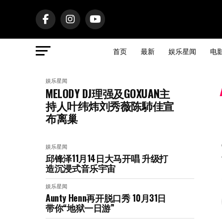
首页
最新
娱乐星闻
电
娱乐星闻
MELODY DJ理强及GOXUAN主
持人叶纬炜刘秀薇陈馷佳宣
布离巢
娱乐星闻
邱锋泽11月14日大马开唱 升级打
造沉浸式音乐宇宙
娱乐星闻
Aunty Henn再开脱口秀 10月31日
带你“地狱一日游”