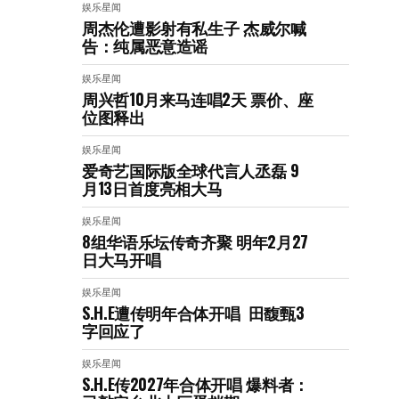
娱乐星闻
周杰伦遭影射有私生子 杰威尔喊
告：纯属恶意造谣
娱乐星闻
周兴哲10月来马连唱2天 票价、座
位图释出
娱乐星闻
爱奇艺国际版全球代言人丞磊 9
月13日首度亮相大马
娱乐星闻
8组华语乐坛传奇⻬聚 明年2月27
日大马开唱
娱乐星闻
S.H.E遭传明年合体开唱 田馥甄3
字回应了
娱乐星闻
S.H.E传2027年合体开唱 爆料者：