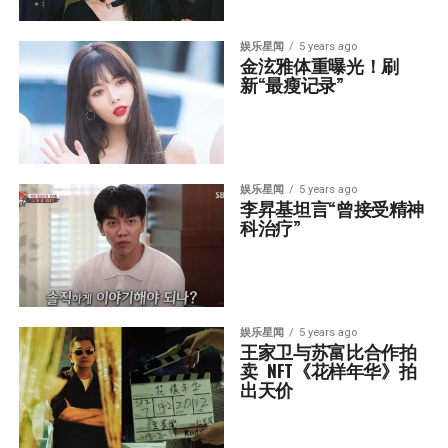
娱乐星闻
5 years ago
金泫雅体重曝光！刷
新“最瘦记录”
娱乐星闻
5 years ago
李昇基坦言“曾接受精神
科治疗”
娱乐星闻
5 years ago
王家卫与苏富比合作拍
卖  NFT《花样年华》拍
出天价