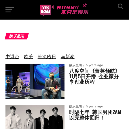
娱乐星闻
中港台
欧美
韩流哈日
马新泰
娱乐星闻
5 years ago
八度空间《菁英领航》
11月5日开播  企业家分
享创业历程
娱乐星闻
5 years ago
时隔七年  韩国男团2AM
以完整体回归！