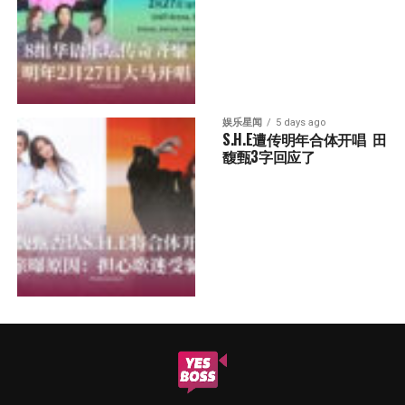
娱乐星闻
5 days ago
S.H.E遭传明年合体开唱  田
馥甄3字回应了