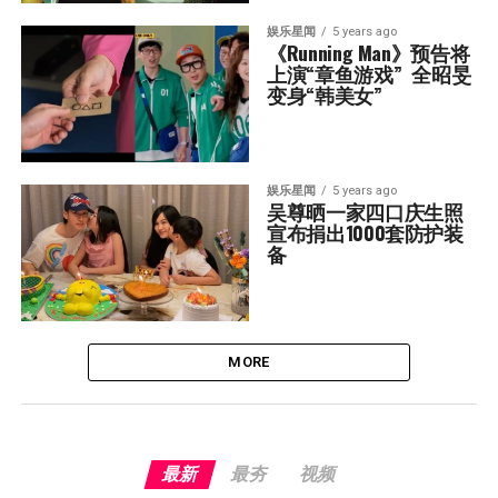
娱乐星闻
5 years ago
《Running Man》预告将
上演“章鱼游戏”  全昭旻
变身“韩美女”
娱乐星闻
5 years ago
吴尊晒一家四口庆生照  
宣布捐出1000套防护装
备
MORE
最新
最夯
视频