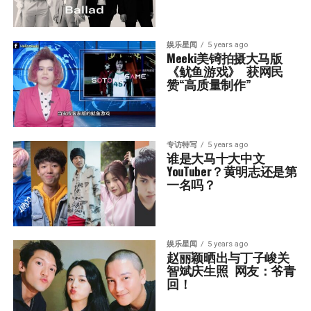
娱乐星闻
5 years ago
Meeki美锜拍摄大马版
《鱿鱼游戏》  获网民
赞“高质量制作”
专访特写
5 years ago
谁是大马十大中文
YouTuber？黄明志还是第
一名吗？
娱乐星闻
5 years ago
赵丽颖晒出与丁子峻关
智斌庆生照  网友：爷青
回！