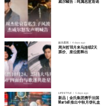
威尔喊告：纯属恶意造谣
娱乐星闻
4 days ago
周兴哲10月来马连唱2天 
票价、座位图释出
LIFESTYLE
5 days ago
新品｜金氏集团携手法国
Martell 推出中秋月饼礼盒