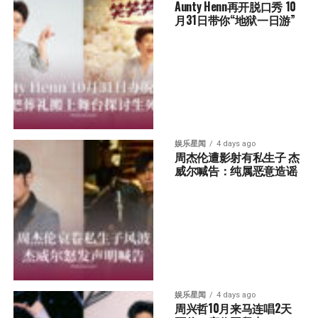
Aunty Henn再开脱口秀 10
月31日带你“地狱一日游”
娱乐星闻
4 days ago
周杰伦遭影射有私生子 杰
威尔喊告：纯属恶意造谣
娱乐星闻
4 days ago
周兴哲10月来马连唱2天 