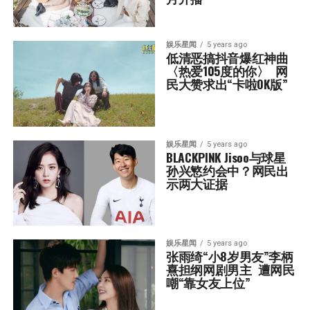
娱乐星闻
5 years ago
低清恶搞抖音爆红神曲
〈热爱105度的你〉  网
民大赞求出“卡啦OK版”
娱乐星闻
5 years ago
BLACKPINK Jisoo与球星
孙兴慜约会中？网民出
示两大证据
娱乐星闻
5 years ago
张雨绮“小8岁男友”李柄
熹担纲网剧男主  遭网民
嘲“靠女友上位”