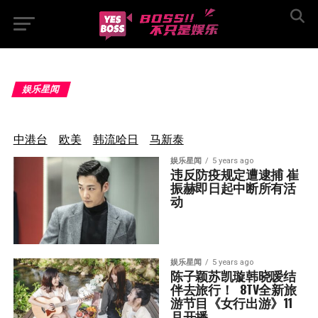
娱乐星闻
中港台
欧美
韩流哈日
马新泰
娱乐星闻
5 years ago
违反防疫规定遭逮捕 崔
振赫即日起中断所有活
动
娱乐星闻
5 years ago
陈子颖苏凯璇韩晓嗳结
伴去旅行！  8TV全新旅
游节目《女行出游》11
月开播