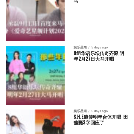
马
娱乐星闻
5 days ago
8组华语乐坛传奇⻬聚 明
年2月27日大马开唱
娱乐星闻
5 days ago
S.H.E遭传明年合体开唱  田
馥甄3字回应了