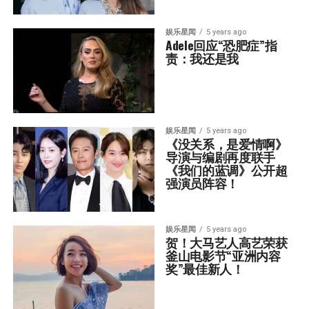
娱乐星闻
5 years ago
Adele回应“恐肥症”指
责：我还是我
娱乐星闻
5 years ago
《没关系，是爱情啊》
导演与编剧再度联手  
《我们的蓝调》公开超
强演员阵容！
娱乐星闻
5 years ago
贺！大马艺人高艺荣获
釜山电影节“亚洲内容
奖”最佳新人！