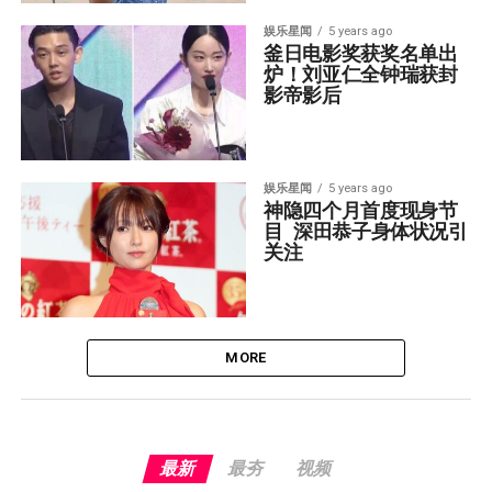
娱乐星闻
5 years ago
釜日电影奖获奖名单出
炉！刘亚仁全钟瑞获封
影帝影后
娱乐星闻
5 years ago
神隐四个月首度现身节
目  深田恭子身体状况引
关注
MORE
最新
最夯
视频