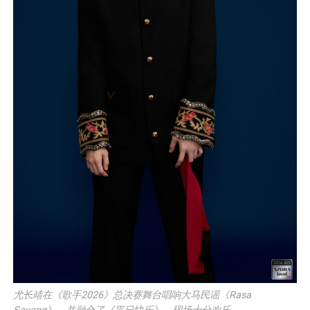
尤长靖在《歌手2026》总决赛舞台唱响大马民谣《Rasa