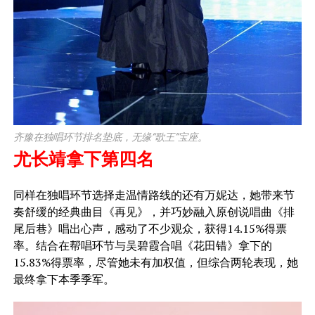
齐豫在独唱环节排名垫底，无缘“歌王”宝座。
尤长靖拿下第四名
​同样在独唱环节选择走温情路线的还有万妮达，她带来节
奏舒缓的经典曲目《再见》，并巧妙融入原创说唱曲《排
尾后巷》唱出心声，感动了不少观众，获得14.15%得票
率。结合在帮唱环节与吴碧霞合唱《花田错》拿下的
15.83%得票率，尽管她未有加权值，但综合两轮表现，她
最终拿下本季季军。