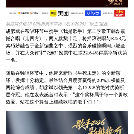
胡彦斌凭借28.88%得票率夺得《歌手2026》“歌王”宝座。
胡彦斌在帮唱环节中携手《我是歌手》第二季歌王韩磊震
撼合唱《走四方》，两人默契十足，将摇滚说唱与R&B元
素巧妙融合于全新编曲之中，强烈的音乐碰撞瞬间点燃全
场，并在大众评审“7选3”投票中狂揽22.64%得票率斩获第
一名。
随后在独唱环节中，他带来新歌《生死未定》的全新演
绎，发挥十分稳定。最终结合月度赛赢得的20%加权值及
两轮综合成绩，胡彦斌以领先第二名12.9%的绝对优势断
层夺冠。他在发表感言时表示：“这个奖杯属于每一个勇敢
热爱、站在这个舞台上继续歌唱的歌手们！”