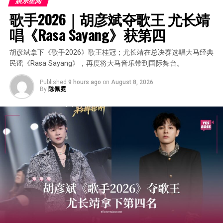
娱乐星闻
歌手2026｜胡彦斌夺歌王 尤长靖
唱《Rasa Sayang》获第四
胡彦斌拿下《歌手2026》歌王桂冠；尤长靖在总决赛选唱大马经典
民谣《Rasa Sayang》，再度将大马音乐带到国际舞台。
Published
9 hours ago
on
August 8, 2026
By
陈佩霓