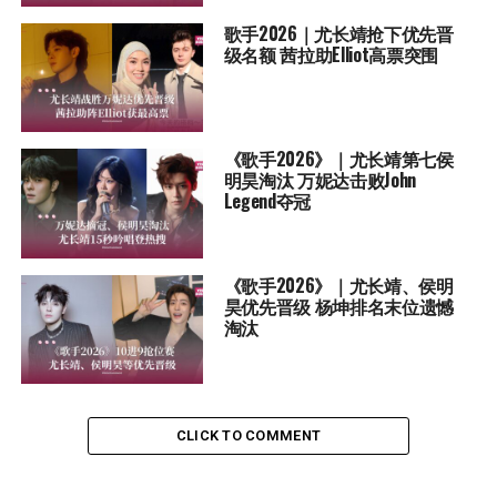
歌手2026｜尤长靖抢下优先晋
级名额 茜拉助Elliot高票突围
《歌手2026》｜尤长靖第七侯
明昊淘汰 万妮达击败John
Legend夺冠
《歌手2026》｜尤长靖、侯明
昊优先晋级 杨坤排名末位遗憾
淘汰
CLICK TO COMMENT