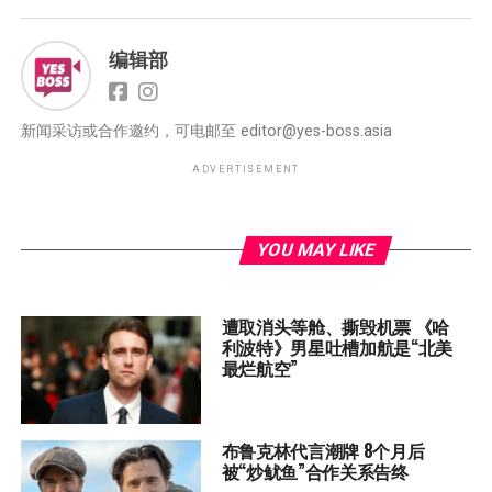
编辑部
新闻采访或合作邀约，可电邮至
editor@yes-boss.asia
ADVERTISEMENT
YOU MAY LIKE
遭取消头等舱、撕毁机票 《哈
利波特》男星吐槽加航是“北美
最烂航空”
布鲁克林代言潮牌 8个月后
被“炒鱿鱼”合作关系告终