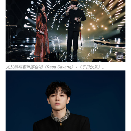
尤长靖与龚琳娜合唱《Rasa Sayang》+《平日快乐》。