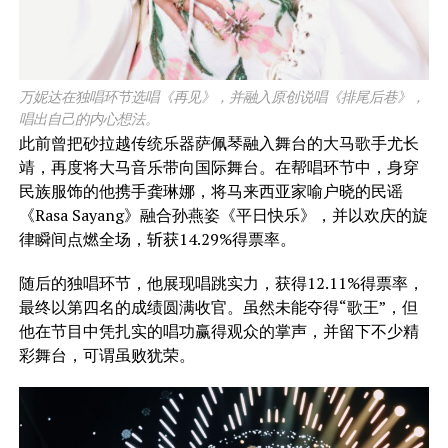
万妮达在独唱环节选唱《再见》，并融入原创说唱《排尾后巷》，
唱出自己的内心想法。
​此前曾把砂拉越传统乐器萨佩琴融入舞台的大马歌手尤长
靖，再度将大马音乐带向国际舞台。在帮唱环节中，身穿
民族服饰的他携手龚琳娜，将马来西亚家喻户晓的民谣
《Rasa Sayang》融合孙燕姿《平日快乐》，并以欢庆的旋
律瞬间点燃全场，斩获14.29%得票率。
随后的独唱环节，他展现唱跳实力，获得12.11%得票率，
最终以第四名的成绩圆满收官。虽然未能夺得“歌王”，但
他在节目中凭扎实的唱功赢得观众的掌声，并留下不少精
彩舞台，可谓虽败犹荣。