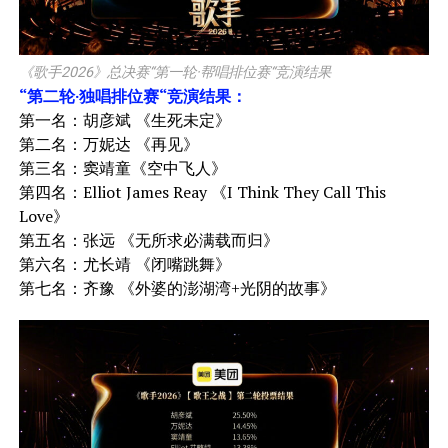
《歌手2026》总决赛“第一轮·帮唱排位赛“竞演结果
“第二轮·独唱排位赛“竞演结果：
第一名：胡彦斌 《生死未定》
第二名：万妮达 《再见》
第三名：窦靖童《空中飞人》
第四名：Elliot James Reay 《I Think They Call This
Love》
第五名：张远 《无所求必满载而归》
第六名：尤长靖 《闭嘴跳舞》
第七名：齐豫 《外婆的澎湖湾+光阴的故事》