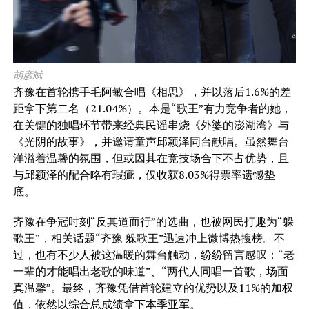
胡彦斌
齐豫在首轮携手毛阿敏合唱《相思》，并以落后1.6%的差
距拿下第二名（21.04%）。本是“歌王”有力竞争者的她，
在关键的独唱环节带来经典民谣串烧《外婆的澎湖湾》与
《光阴的故事》，并邀请童声邱颖泽同台献唱。虽然舞台
洋溢着温馨的氛围，但或因其在竞技场合下不占优势，且
与邱颖泽的配合略有瑕疵，仅收获8.03%得票率遗憾垫
底。
齐豫在争冠时刻“反其道而行”的选曲，也被网民打趣为“躲
歌王”，相关话题“齐豫 躲歌王”迅速冲上微博热搜榜。不
过，也有不少人被这温暖的舞台触动，纷纷留言感叹：“老
一辈的才能唱出老歌的味道”、“两代人同唱一首歌，场面
真温馨”。最终，齐豫凭借首轮建立的优势以及11%的加权
值，依然以综合总成绩拿下本季亚军。