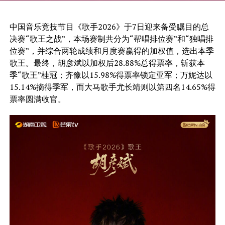
中国音乐竞技节目《歌手2026》于7日迎来备受瞩目的总
决赛“歌王之战”，本场赛制共分为“帮唱排位赛”和“独唱排
位赛”，并综合两轮成绩和月度赛赢得的加权值，选出本季
歌王。最终，胡彦斌以加权后28.88%总得票率，斩获本
季“歌王”桂冠；齐豫以15.98%得票率锁定亚军；万妮达以
15.14%摘得季军，而大马歌手尤长靖则以第四名14.65%得
票率圆满收官。