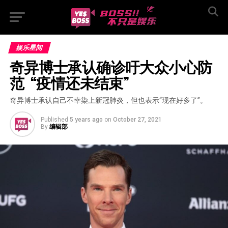
娱乐星闻
奇异博士承认确诊吁大众小心防
范  “疫情还未结束”
奇异博士承认自己不幸染上新冠肺炎，但也表示“现在好多了”。
Published
5 years ago
on
October 27, 2021
By
编辑部