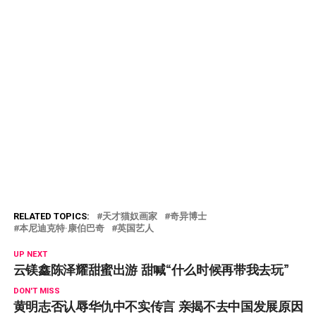
RELATED TOPICS:
天才猫奴画家
奇异博士
本尼迪克特·康伯巴奇
英国艺人
UP NEXT
云镁鑫陈泽耀甜蜜出游 甜喊“什么时候再带我去玩”
DON'T MISS
黄明志否认辱华仇中不实传言 亲揭不去中国发展原因