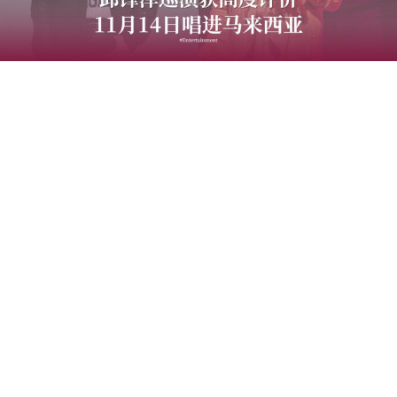
创作歌手邱锋泽将于2026年11月14日携《2026邱锋泽
Feng Ze Bend The Lines Concert》登陆Zepp Kuala
Lumpur，为马来西亚歌迷带来《Bend The Lines》巡回演
唱会。
继高雄站广获好评，以及8月台北站备受瞩目后，这套巡演
将来到马来西亚。邱锋泽将带着全新音乐作品及全面升级
的舞台制作，以音乐、视觉与故事交织而成的沉浸式演唱
会，打造专属于《Bend The Lines》的音乐宇宙，与歌迷
共同沉浸在这场充满诚意的音乐旅程。