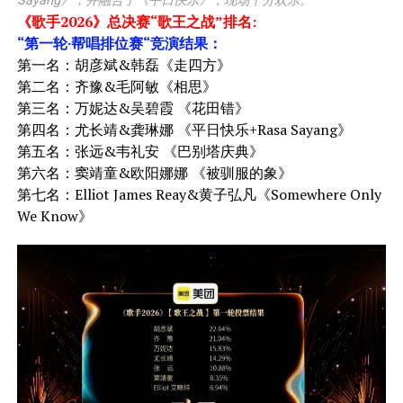
Sayang》，并融合了《平日快乐》，现场十分欢乐。
《歌手2026》总决赛“歌王之战”排名:
“第一轮·帮唱排位赛“竞演结果：
第一名：胡彦斌&韩磊《走四方》
第二名：齐豫&毛阿敏《相思》
第三名：万妮达&吴碧霞 《花田错》
第四名：尤长靖&龚琳娜 《平日快乐+Rasa Sayang》
第五名：张远&韦礼安 《巴别塔庆典》
第六名：窦靖童&欧阳娜娜 《被驯服的象》
第七名：Elliot James Reay&黄子弘凡《Somewhere Only
We Know》