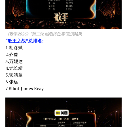
《歌手2026》“第二轮·独唱排位赛“竞演结果
“歌王之战”总排名:
1.胡彦斌
2.齐豫
3.万妮达
4.尤长靖
5.窦靖童
6.张远
7.Elliot James Reay