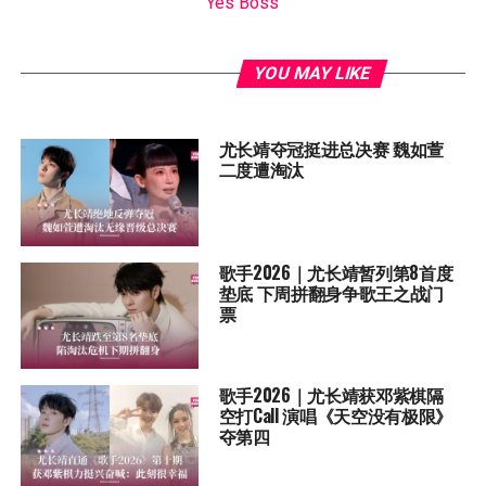
Yes Boss
YOU MAY LIKE
尤长靖夺冠挺进总决赛 魏如萱
二度遭淘汰
歌手2026｜尤长靖暂列第8首度
垫底 下周拼翻身争歌王之战门
票
歌手2026｜尤长靖获邓紫棋隔
空打Call 演唱《天空没有极限》
夺第四