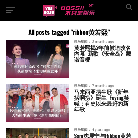
All posts tagged "ribbon黄若熙"
娱乐星闻
2 months ago
黄若熙揭2年前被迫改名
内幕  新歌《安全岛》藏
谐音梗
娱乐星闻
7 months ago
马来西亚捞生歌《新年
捞啊捞》诞生  Fuying笑
喊：有史以来最赶的新
年歌
娱乐星闻
4 years ago
Sam沈展宁与Ribbon黄若