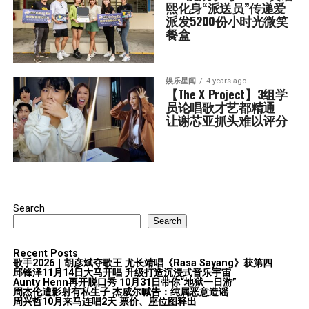
熙化身“派送员”传递爱  
派发5200份小时光微笑
餐盒
娱乐星闻
4 years ago
【The X Project】3组学
员论唱歌才艺都精通   
让谢芯亚抓头难以评分
Search
Search
Recent Posts
歌手2026｜胡彦斌夺歌王 尤长靖唱《Rasa Sayang》获第四
邱锋泽11月14日大马开唱 升级打造沉浸式音乐宇宙
Aunty Henn再开脱口秀 10月31日带你“地狱一日游”
周杰伦遭影射有私生子 杰威尔喊告：纯属恶意造谣
周兴哲10月来马连唱2天 票价、座位图释出