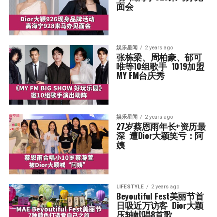
面会
娱乐星闻
2 years ago
张栋梁、周柏豪、郁可
唯等10组歌手  1019加盟
MY FM台庆秀
娱乐星闻
2 years ago
27岁蔡恩雨年长+资历最
深  遭Dior大颖笑亏：阿
姨
LIFESTYLE
2 years ago
Beyoutiful Fest美丽节首
日吸近万访客  Dior大颖
压轴献唱8首歌