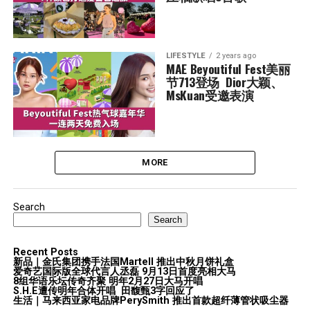
LIFESTYLE
2 years ago
MAE Beyoutiful Fest美丽
节713登场  Dior大颖、
MsKuan受邀表演
MORE
Search
Search
Recent Posts
新品｜金氏集团携手法国Martell 推出中秋月饼礼盒
爱奇艺国际版全球代言人丞磊 9月13日首度亮相大马
8组华语乐坛传奇⻬聚 明年2月27日大马开唱
S.H.E遭传明年合体开唱 田馥甄3字回应了
生活｜马来西亚家电品牌PerySmith 推出首款超纤薄管状吸尘器