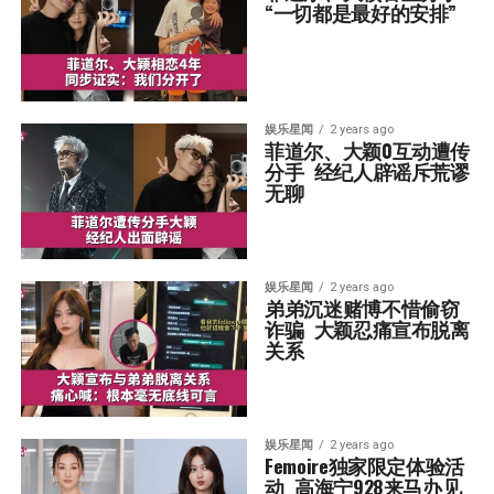
“一切都是最好的安排”
娱乐星闻
2 years ago
菲道尔、大颖0互动遭传
分手  经纪人辟谣斥荒谬
无聊
娱乐星闻
2 years ago
弟弟沉迷赌博不惜偷窃
诈骗  大颖忍痛宣布脱离
关系
娱乐星闻
2 years ago
Femoire独家限定体验活
动  高海宁928来马办见