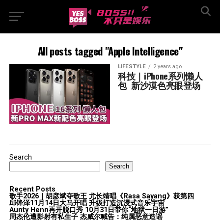
All posts tagged "Apple Intelligence"
LIFESTYLE
2 years ago
科技｜iPhone系列懒人
包  新沙漠色亮眼登场
Search
Search
Recent Posts
歌手2026｜胡彦斌夺歌王 尤长靖唱《Rasa Sayang》获第四
邱锋泽11月14日大马开唱 升级打造沉浸式音乐宇宙
Aunty Henn再开脱口秀 10月31日带你“地狱一日游”
周杰伦遭影射有私生子 杰威尔喊告：纯属恶意造谣