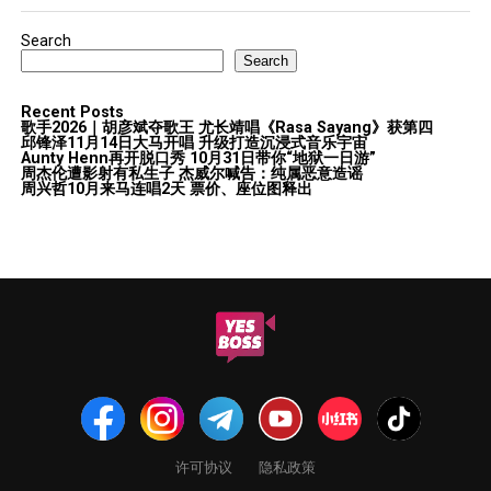
Search
Search
Recent Posts
歌手2026｜胡彦斌夺歌王 尤长靖唱《Rasa Sayang》获第四
邱锋泽11月14日大马开唱 升级打造沉浸式音乐宇宙
Aunty Henn再开脱口秀 10月31日带你“地狱一日游”
周杰伦遭影射有私生子 杰威尔喊告：纯属恶意造谣
周兴哲10月来马连唱2天 票价、座位图释出
许可协议
隐私政策