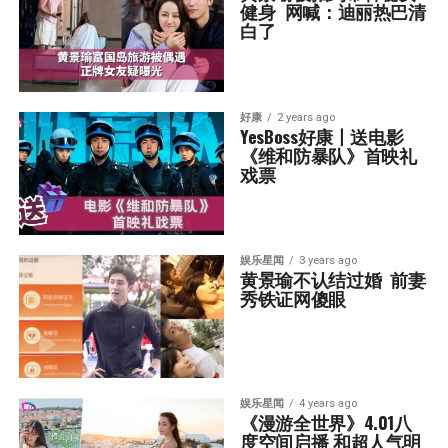
健身  网喊：迪丽热巴清
白了
好康
2 years ago
YesBoss好康丨送电影
《维和防暴队》首映礼
戏票
娱乐星闻
3 years ago
黄景瑜不认结过婚  前妻
秀铁证网傻眼
娱乐星闻
4 years ago
《漫游全世界》4.01八
度空间启播 和超人气明