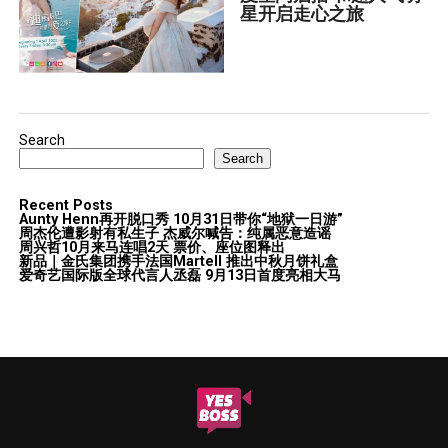
星开启走心之旅
Search
Search
Recent Posts
Aunty Henn再开脱口秀 10月31日带你“地狱一日游”
周杰伦遭影射有私生子 杰威尔喊告：纯属恶意造谣
周兴哲10月来马连唱2天 票价、座位图释出
新品｜金氏集团携手法国Martell 推出中秋月饼礼盒
爱奇艺国际版全球代言人丞磊 9月13日首度亮相大马