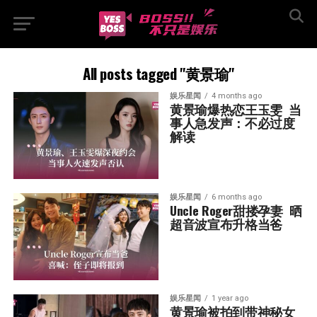
All posts tagged "黄景瑜"
娱乐星闻
4 months ago
黄景瑜爆热恋王玉雯  当
事人急发声：不必过度
解读
娱乐星闻
6 months ago
Uncle Roger甜搂孕妻  晒
超音波宣布升格当爸
娱乐星闻
1 year ago
黄景瑜被拍到带神秘女