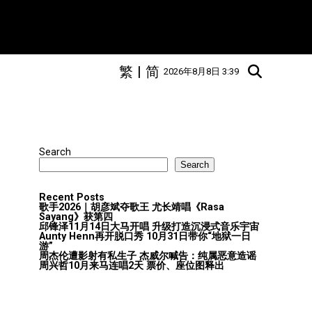
繁
|
简
2026年8月8日 3:39
Search
Search
Recent Posts
歌手2026｜胡彦斌夺歌王 尤长靖唱《Rasa
Sayang》获第四
邱锋泽11月14日大马开唱 升级打造沉浸式音乐宇宙
Aunty Henn再开脱口秀 10月31日带你“地狱一日
游”
周杰伦遭影射有私生子 杰威尔喊告：纯属恶意造谣
周兴哲10月来马连唱2天 票价、座位图释出