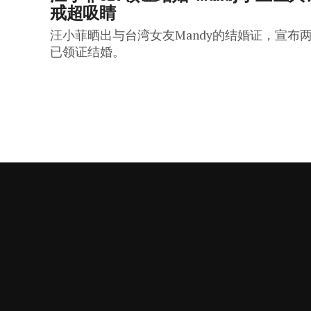
戒超吸睛
汪小菲晒出与台湾女友Mandy的结婚证，宣布
已领证结婚。