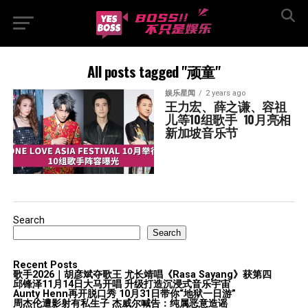
All posts tagged "顽童"
娱乐星闻
2 years ago
王力宏、薛之谦、容祖
儿等10组歌手  10月亮相
新加坡音乐节
Search
Search
Recent Posts
歌手2026｜胡彦斌夺歌王 尤长靖唱《Rasa Sayang》获第四
邱锋泽11月14日大马开唱 升级打造沉浸式音乐宇宙
Aunty Henn再开脱口秀 10月31日带你“地狱一日游”
周杰伦遭影射有私生子 杰威尔喊告：纯属恶意造谣