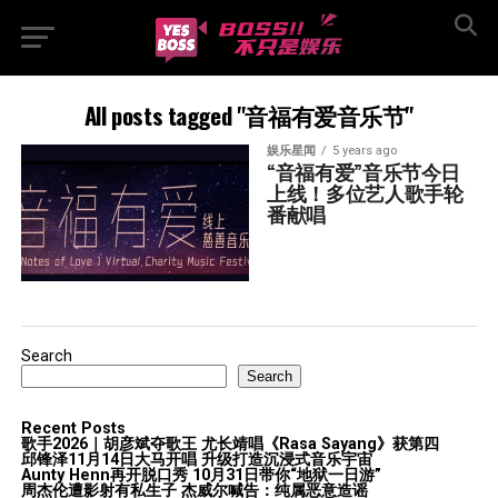
All posts tagged "音福有爱音乐节"
娱乐星闻
5 years ago
“音福有爱”音乐节今日
上线！多位艺人歌手轮
番献唱
Search
Search
Recent Posts
歌手2026｜胡彦斌夺歌王 尤长靖唱《Rasa Sayang》获第四
邱锋泽11月14日大马开唱 升级打造沉浸式音乐宇宙
Aunty Henn再开脱口秀 10月31日带你“地狱一日游”
周杰伦遭影射有私生子 杰威尔喊告：纯属恶意造谣