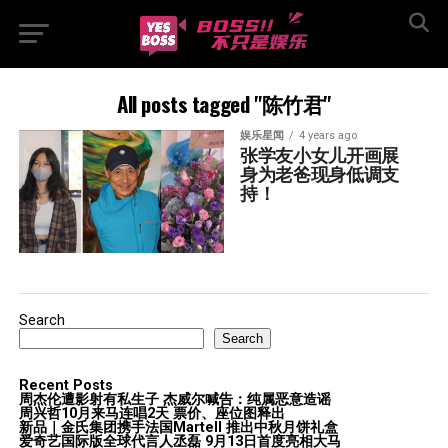
All posts tagged "陈竹君"
娱乐星闻
4 years ago
张学友小女儿开画展   
身为老爸现身低调支
持！
Search
Search
Recent Posts
周杰伦遭影射有私生子 杰威尔喊告：纯属恶意造谣
周兴哲10月来马连唱2天 票价、座位图释出
新品｜金氏集团携手法国Martell 推出中秋月饼礼盒
爱奇艺国际版全球代言人丞磊 9月13日首度亮相大马