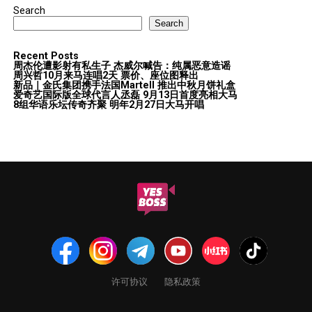
Search
Search
Recent Posts
周杰伦遭影射有私生子 杰威尔喊告：纯属恶意造谣
周兴哲10月来马连唱2天 票价、座位图释出
新品｜金氏集团携手法国Martell 推出中秋月饼礼盒
爱奇艺国际版全球代言人丞磊 9月13日首度亮相大马
8组华语乐坛传奇⻬聚 明年2月27日大马开唱
许可协议
隐私政策