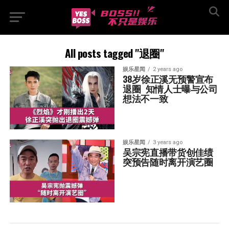
All posts tagged "退圈"
娱乐星闻
2 years ago
38岁徐正溪无预警宣布
退圈  知情人士曝与公司
想法不一致
娱乐星闻
3 years ago
吴宗宪直播带货创佳绩  
突预告随时离开演艺圈