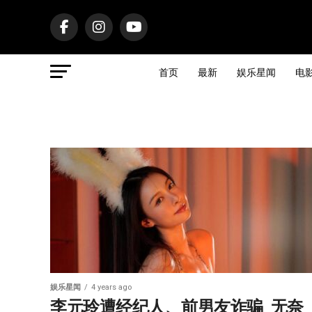
首页
最新
娱乐星闻
电
娱乐星闻
4 years ago
李元玲遭经纪人、前男友诈骗  无奈