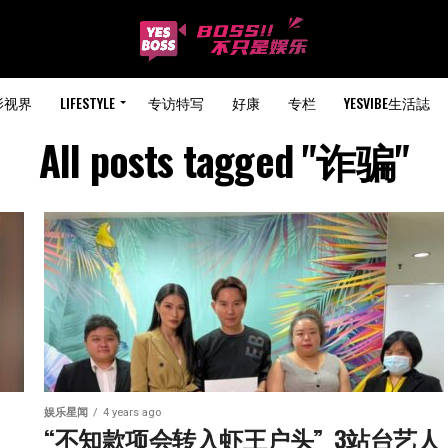
影视界
LIFESTYLE
专访特写
好康
专栏
YESVIBE生活誌
All posts tagged "诈骗"
娱乐星闻
4 years ago
“不知款项会转入虾王户头”  3站台艺人