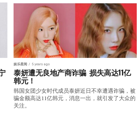
娱乐星闻
5 years ago
宁
泰妍遭无良地产商诈骗  损失高达11亿
韩元！
韩国女团少女时代成员泰妍近日不幸遭遇诈骗，被
骗金额高达11亿韩元，消息一出，就引发了大众的
关注。