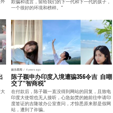
起外
欺骗和谎言，留给我们的下一代和下一代的孩子，
一个很好的环境和榜样。“
娱乐星闻
4 years ago
出
陈子颖申办印度入境遭骗356令吉  自嘲
交了“智商税”
望大
在付款后，陈子颖一直没得到网站的回复，且致电
印度大使馆也无人接听，心急如焚的她前往申请印
度签证的吉隆坡办公室查问，才惊悉原来那是假网
站，遭到了诈骗。