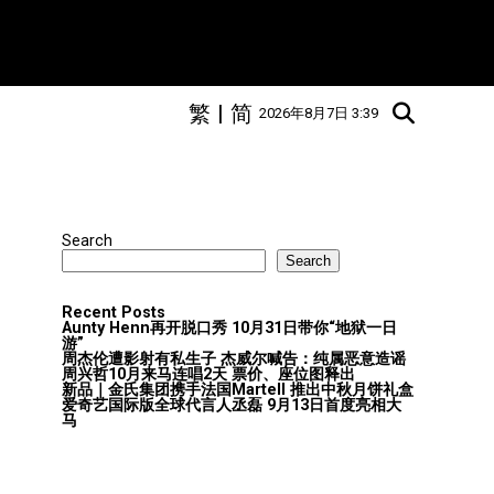
繁
|
简
2026年8月7日 3:39
Search
Search
Recent Posts
Aunty Henn再开脱口秀 10月31日带你“地狱一日
游”
周杰伦遭影射有私生子 杰威尔喊告：纯属恶意造谣
周兴哲10月来马连唱2天 票价、座位图释出
新品｜金氏集团携手法国Martell 推出中秋月饼礼盒
爱奇艺国际版全球代言人丞磊 9月13日首度亮相大
马