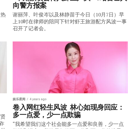
向警方报案
友热
谢丽萍、叶俊岑以及林静苗于今日（10月7日）早
上10时在律师的陪同下针对虾王旅游配方风波一事
召开了记者会。
娱乐星闻
4 years ago
卷入网红轻生风波  林心如现身回应：
多一点爱，少一点欺骗
宗贤
诈
“我希望我们这个社会能多一点爱和良善，少一点