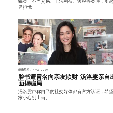
骗案、不当交易、非法利益、逃税等案件，引
界担忧！
娱乐星闻
4 years ago
脸书遭冒名向亲友欺财  汤洛雯亲自
面揭骗局
汤洛雯声称自己的社交媒体都有官方认证，希
家小心别上当。