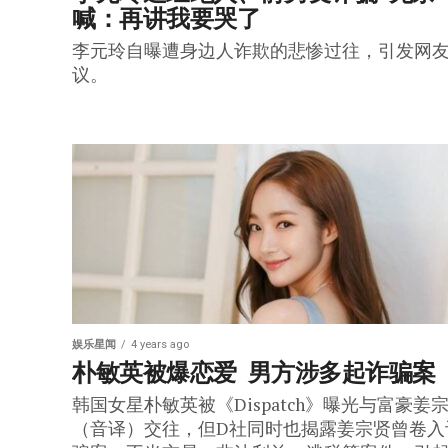
喊：再讲我要哭了
李元玲自曝遭身边人诈欺的悲惨过往，引发网
议。
娱乐星闻
4 years ago
朴敏英被爆恋爱  男方涉多起诈骗案
韩国女星朴敏英被《Dispatch》曝光与富豪姜
（音译）交往，但D社同时也揭露姜宗贤曾卷入