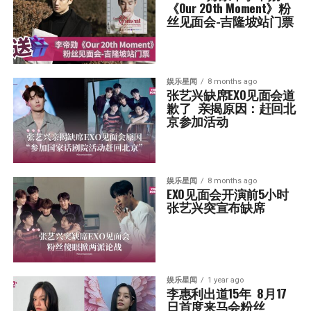
《Our 20th Moment》粉
丝见面会-吉隆坡站门票
娱乐星闻
8 months ago
张艺兴缺席EXO见面会道
歉了  亲揭原因：赶回北
京参加活动
娱乐星闻
8 months ago
EXO见面会开演前5小时  
张艺兴突宣布缺席
娱乐星闻
1 year ago
李惠利出道15年  8月17
日首度来马会粉丝