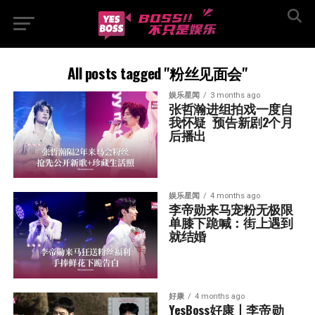
All posts tagged "粉丝见面会"
娱乐星闻
3 months ago
张哲瀚进组拍戏一度自
我怀疑  预告新剧2个月
后播出
娱乐星闻
4 months ago
李帝勋来马宠粉无极限  
单膝下跪喊：街上遇到
就结婚
好康
4 months ago
YesBoss好康丨李帝勋