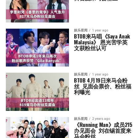
娱乐星闻
1 year ago
BTOB来马唱《Saya Anak 
Malaysia》 恩光苦学英
文获粉丝认可
娱乐星闻
1 year ago
BTOB 4月19日来马会粉
丝  见面会票价、粉丝福
利曝光
娱乐星闻
2 years ago
《Running Man》成员215
办见面会  刘在锡首度来
马会粉丝