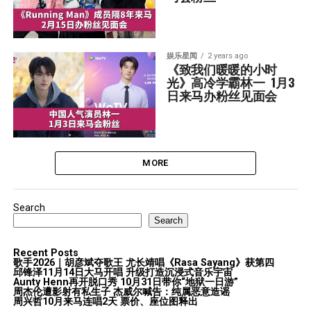
娱乐星闻
2 years ago
《致我们暖暖的小时
光》高冷学霸林一  1月3
日来马办粉丝见面会
MORE
Search
Search
Recent Posts
歌手2026｜胡彦斌夺歌王 尤长靖唱《Rasa Sayang》获第四
邱锋泽11月14日大马开唱 升级打造沉浸式音乐宇宙
Aunty Henn再开脱口秀 10月31日带你“地狱一日游”
周杰伦遭影射有私生子 杰威尔喊告：纯属恶意造谣
周兴哲10月来马连唱2天 票价、座位图释出