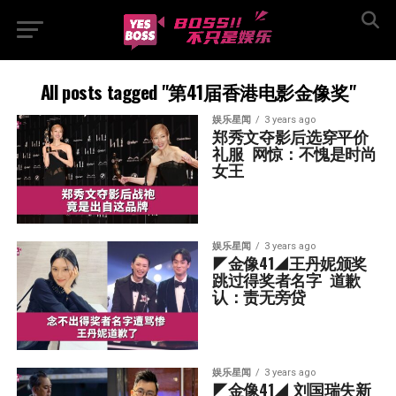
All posts tagged "第41届香港电影金像奖"
娱乐星闻
3 years ago
郑秀文夺影后选穿平价
礼服  网惊：不愧是时尚
女王
娱乐星闻
3 years ago
◤金像41◢王丹妮颁奖
跳过得奖者名字  道歉
认：责无旁贷
娱乐星闻
3 years ago
◤金像41◢ 刘国瑞失新