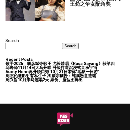
王菀之争女配角奖
Search
Search
Recent Posts
歌手2026｜胡彦斌夺歌王 尤长靖唱《Rasa Sayang》获第四
邱锋泽11月14日大马开唱 升级打造沉浸式音乐宇宙
Aunty Henn再开脱口秀 10月31日带你“地狱一日游”
周杰伦遭影射有私生子 杰威尔喊告：纯属恶意造谣
周兴哲10月来马连唱2天 票价、座位图释出