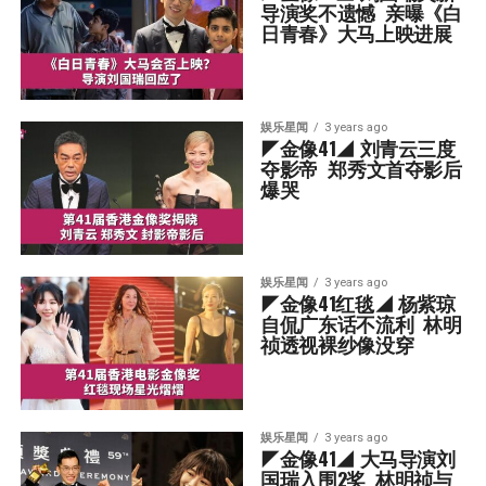
导演奖不遗憾  亲曝《白
日青春》大马上映进展
娱乐星闻
3 years ago
◤金像41◢ 刘青云三度
夺影帝  郑秀文首夺影后
爆哭
娱乐星闻
3 years ago
◤金像41红毯◢ 杨紫琼
自侃广东话不流利  林明
祯透视裸纱像没穿
娱乐星闻
3 years ago
◤金像41◢ 大马导演刘
国瑞入围2奖  林明祯与