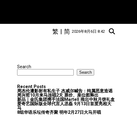
繁
|
简
2026年8月6日 8:42
Search
Search
Recent Posts
周杰伦遭影射有私生子 杰威尔喊告：纯属恶意造谣
周兴哲10月来马连唱2天 票价、座位图释出
新品｜金氏集团携手法国Martell 推出中秋月饼礼盒
爱奇艺国际版全球代言人丞磊 9月13日首度亮相大
马
8组华语乐坛传奇⻬聚 明年2月27日大马开唱