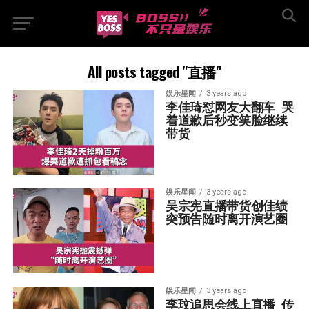
All posts tagged "直播"
娱乐星闻
3 years ago
李佳琦怼网友大翻车  哭
着道歉后秒变笑脸继续
带货
娱乐星闻
3 years ago
吴宗宪直播带货创佳绩  
突预告随时离开演艺圈
娱乐星闻
3 years ago
李玟追思会线上直播  传