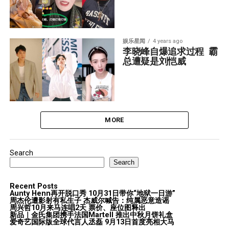
娱乐星闻
4 years ago
李晓峰自爆追求过程  霸
总遭疑是刘恺威
MORE
Search
Search
Recent Posts
Aunty Henn再开脱口秀 10月31日带你“地狱一日游”
周杰伦遭影射有私生子 杰威尔喊告：纯属恶意造谣
周兴哲10月来马连唱2天 票价、座位图释出
新品｜金氏集团携手法国Martell 推出中秋月饼礼盒
爱奇艺国际版全球代言人丞磊 9月13日首度亮相大马