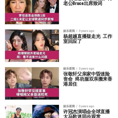
老公Bruce出席致词
娱乐星闻
3 years ago
杨超越直播疑走光  工作
室回应了
娱乐星闻
3 years ago
张敬轩父亲家中昏迷险
丧命  终劝服双亲搬来香
港居住
娱乐星闻
3 years ago
许冠杰演唱会全球直播  
大马歌迷同步观赏