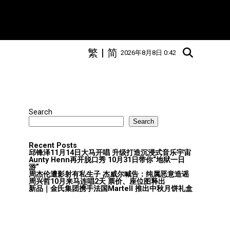
繁
|
简
2026年8月8日 0:42
"
Search
Search
Recent Posts
邱锋泽11月14日大马开唱 升级打造沉浸式音乐宇宙
Aunty Henn再开脱口秀 10月31日带你“地狱一日
游”
周杰伦遭影射有私生子 杰威尔喊告：纯属恶意造谣
周兴哲10月来马连唱2天 票价、座位图释出
新品｜金氏集团携手法国Martell 推出中秋月饼礼盒