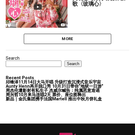
歌〈玻璃心〉
MORE
Search
Search
Recent Posts
邱锋泽11月14日大马开唱 升级打造沉浸式音乐宇宙
Aunty Henn再开脱口秀 10月31日带你“地狱一日游”
周杰伦遭影射有私生子 杰威尔喊告：纯属恶意造谣
周兴哲10月来马连唱2天 票价、座位图释出
新品｜金氏集团携手法国Martell 推出中秋月饼礼盒