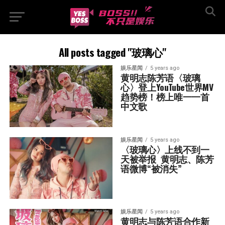
All posts tagged "玻璃心"
娱乐星闻
5 years ago
黄明志陈芳语〈玻璃
心〉登上YouTube世界MV
趋势榜！榜上唯一一首
中文歌
娱乐星闻
5 years ago
〈玻璃心〉上线不到一
天被举报  黄明志、陈芳
语微博“被消失”
娱乐星闻
5 years ago
黄明志与陈芳语合作新